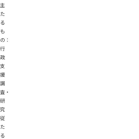
主
た
る
も
の：
行
政
支
援
調
査・
研
究
従
た
る