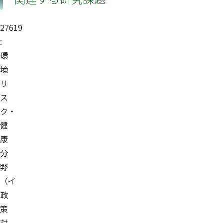
27619
:
環
境
リ
ス
ク・
健
康
分
野
（イ
政
策
対