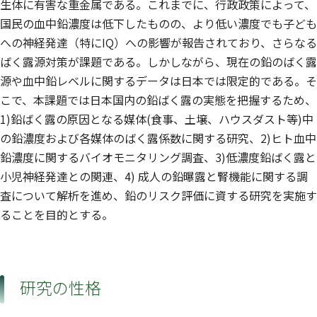
生体に有害な重金属である。これまでに、行政政策によって、
国民の血中鉛濃度は低下したものの、より低い濃度でも子ども
への神経発達（特にIQ）への影響が報告されており、さらなる
ばく露源対策が課題である。しかしながら、現在の鉛のばく露
源や血中鉛レベルに関するデータは日本では限定的である。そ
こで、本課題では日本国内の鉛ばく露の実態を把握するため、
1)鉛ばく露の原因となる媒体(食事、土壌、ハウスダスト等)中
の鉛濃度および各媒体のばく露係数に関する研究、2)ヒト血中
鉛濃度に関するバイオモニタリング調査、3)低濃度鉛ばく露と
小児神経発達との関連、4) 成人の鉛曝露と腎機能に関する調
査について解析を進め、鉛のリスク評価に資する研究を実施す
ることを目的とする。
研究の性格