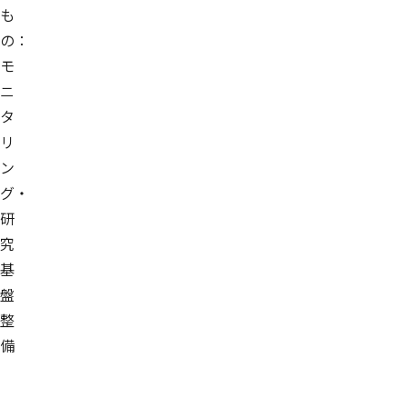
も
の：
モ
ニ
タ
リ
ン
グ・
研
究
基
盤
整
備