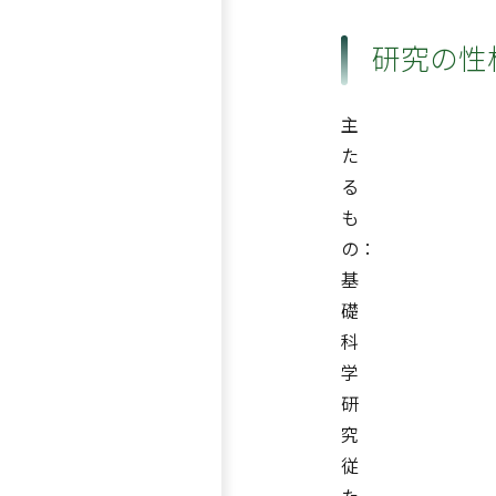
研究の性
主
た
る
も
の：
基
礎
科
学
研
究
従