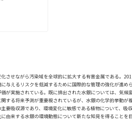
化させながら汚染域を全球的に拡大する有害金属である。20
境に与えるリスクを低減するために国際的な管理の強化が進め
評価が実施されている。既に排出された水銀については、気候
に関する将来予測が重要視されているが、水銀の化学的挙動が
の主要吸収源であり、環境変化に敏感である植物について、吸
生に由来する水銀の環境動態について新たな知見を得ることを