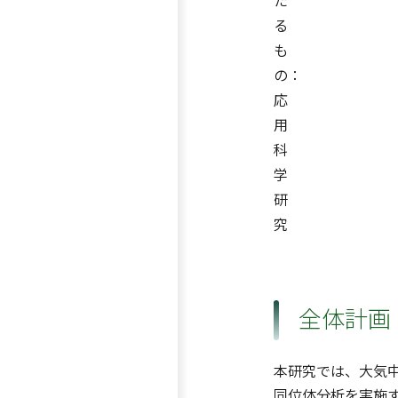
た
る
も
の：
応
用
科
学
研
究
全体計画
本研究では、大気
同位体分析を実施