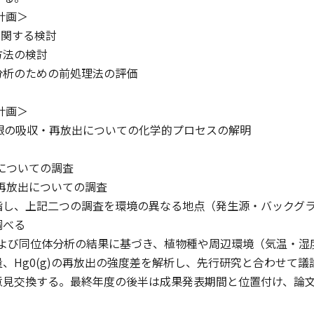
計画＞
に関する検討
方法の検討
分析のための前処理法の評価
計画＞
中水銀の吸収・再放出についての化学的プロセスの解明
収についての調査
)再放出についての調査
指し、上記二つの調査を環境の異なる地点（発生源・バックグ
調べる
定量および同位体分析の結果に基づき、植物種や周辺環境（気温・
、Hg0(g)の再放出の強度差を解析し、先行研究と合わせて
意見交換する。最終年度の後半は成果発表期間と位置付け、論