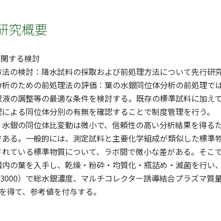
研究概要
に関する検討
方法の検討：降水試料の採取および前処理方法について先行研
分析のための前処理法の評価：葉の水銀同位体分析の前処理で
収液の調整等の最適な条件を検討する。既存の標準試料に加え
理による同位体分別の有無を確認することで制度管理を行う。
：水銀の同位体比変動は微小で、信頼性の高い分析結果を得る
である。一般的には、測定試料と主要化学組成が類似した標準
れている標準物質について、ラボ間で微小な差がある。そこで本研
国内の葉を入手し、乾燥・粉砕・均質化・瓶詰め・滅菌を行い
3000）で総水銀濃度、マルチコレクター誘導結合プラズマ質量分析計（N
比を得て、参考値を付与する。