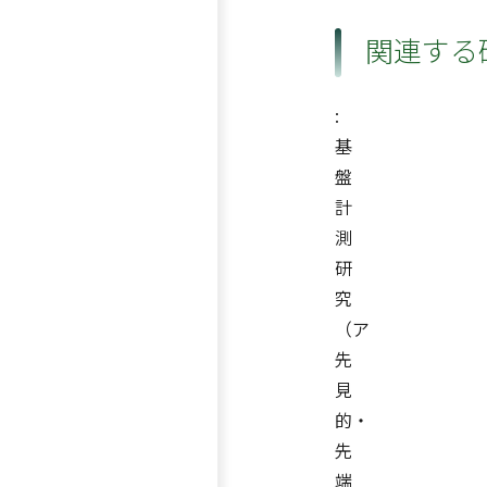
関連する
:
基
盤
計
測
研
究
（ア
先
見
的・
先
端