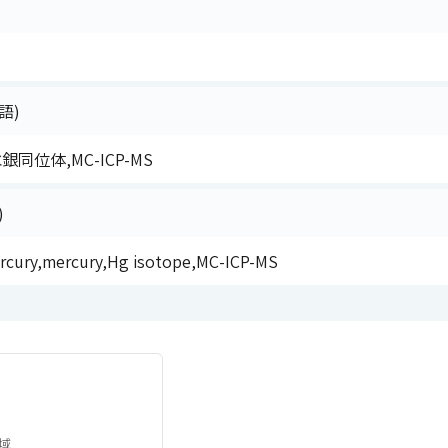
語)
同位体,MC-ICP-MS
)
rcury,mercury,Hg isotope,MC-ICP-MS
域