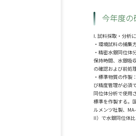
今年度の
I. 試料採取・分析
・環境試料の捕集
・精密水銀同位体
保持時間、水銀吸
の確認および前処
・標準物質の作製
び精度管理が必須
同位体分析で使用さ
標準を作製する。
ルメンツ社製、MA-
II）で水銀同位体