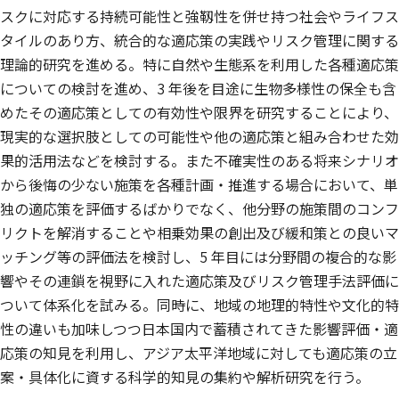
スクに対応する持続可能性と強靱性を併せ持つ社会やライフス
タイルのあり方、統合的な適応策の実践やリスク管理に関する
理論的研究を進める。特に自然や生態系を利用した各種適応策
についての検討を進め、3 年後を目途に生物多様性の保全も含
めたその適応策としての有効性や限界を研究することにより、
現実的な選択肢としての可能性や他の適応策と組み合わせた効
果的活用法などを検討する。また不確実性のある将来シナリオ
から後悔の少ない施策を各種計画・推進する場合において、単
独の適応策を評価するばかりでなく、他分野の施策間のコンフ
リクトを解消することや相乗効果の創出及び緩和策との良いマ
ッチング等の評価法を検討し、5 年目には分野間の複合的な影
響やその連鎖を視野に入れた適応策及びリスク管理手法評価に
ついて体系化を試みる。同時に、地域の地理的特性や文化的特
性の違いも加味しつつ日本国内で蓄積されてきた影響評価・適
応策の知見を利用し、アジア太平洋地域に対しても適応策の立
案・具体化に資する科学的知見の集約や解析研究を行う。