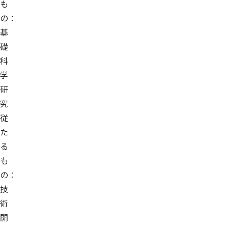
も
の：
基
礎
科
学
研
究
従
た
る
も
の：
技
術
開