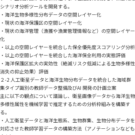
シナリオ分析ツールを開発する。
・海洋生物多様性分布データの空間レイヤー化
・現状の海洋保護区の空間レイヤー化
・現状の海洋管理（漁獲や漁業管理情報など）の空間レイヤー
化
・以上の空間レイヤーを統合した保全優先度スコアリング分析
・以上の空間レイヤーを統合した海洋保全利用の実態評価
・海洋保護区拡大の実効性（絶滅リスク低減による生物多様性
消失の抑止効果）評価
２-2 人工衛星データと海洋生物分布データを統合した海域群
集タイプ識別の教師データ整備及びAI 開発の計画立案
主に以下の観点について議論し、衛星画像データから海洋生物
多様性属性を機械学習で推定するための分析枠組みを構築す
る。
・人工衛星データと海洋生態系、生物群集、生物分布データを
対応させた教師学習データの構築方法（アノテーションなども