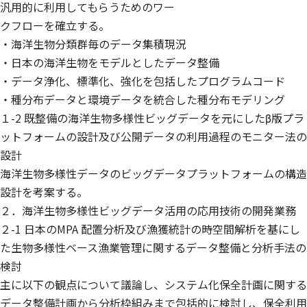
汎用的に利用してもらうためのワー
クフローを確立する。
・海洋生物分類群毎のデータ集積現況
・日本の海洋生物をモデルとしたデータ整備
・データ浄化、標準化、強化を包括したプログラムコード
・種分布データと環境データを統合した種分布モデリング
１-2 既整備の海洋生物多様性ビッグデータを元にしたβ版プラ
ットフォームの設計及び公開データの利用過程のモニター法の
設計
海洋生物多様性データのビッグデータプラットフォームの構造
設計を考案する。
２．海洋生物多様性ビッグデータ活用の応用技術の開発業務
２-1 日本のMPA 配置分析及び漁獲統計の時空間解析を基にし
た生物多様性ベース漁業管理に関するデータ整備と分析手法の
検討
主に以下の観点について議論し、システム化保全計画に関する
データ整備計画から分析枠組みまで包括的に検討し、保全利用