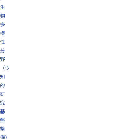
生
物
多
様
性
分
野
（ウ
知
的
研
究
基
盤
整
備）