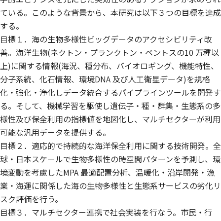
ている。このような背景から、本研究は以下３つの目標を達成
する。
目標１．海の生物多様性ビッグデータのアクセシビリティ改
善。海洋生物(ネクトン・プランクトン・ベントスの10 万種以
上)に関する情報(海況、種分布、バイオロギング、機能特性、
分子系統、化石情報、環境DNA 及び人工衛星データ)を規格
化・強化・浄化しデータ統合するパイプラインツールを開発す
る。そして、機械学習を駆使し遺伝子・種・群集・生態系の多
様性及び保全利用の指標値を地図化し、マルチセクターが利用
可能な汎用データを提供する。
目標２．適応的で持続的な海洋保全利用に関する技術開発。全
球・日本スケールで生物多様性の時空間パターンを予測し、環
境変動を考慮したMPA 最適配置分析、温暖化・沿岸開発・漁
業・海運に関係した海の生物多様性と生態系サービスの劣化リ
スク評価を行う。
目標３．マルチセクター連携で社会実装を行なう。市民・行