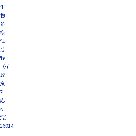
生
物
多
様
性
分
野
（イ
政
策
対
応
研
究）
26014
: