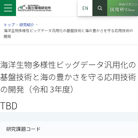
Webマガジン
EN
検索
（別ウイン
サイト内検索
トップ
>
研究紹介
>
海洋生物多様性ビッグデータ汎用化の基盤技術と海の豊かさを守る応用技術の
開発
海洋生物多様性ビッグデータ汎用化の
基盤技術と海の豊かさを守る応用技術
の開発（令和 3年度）
TBD
ンドウで開きます）
ウインドウで開きます）
別ウインドウで開きます）
研究課題コード