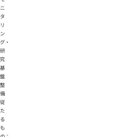
ニ
タ
リ
ン
グ・
研
究
基
盤
整
備
従
た
る
も
の：