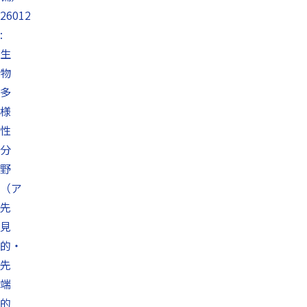
26012
:
生
物
多
様
性
分
野
（ア
先
見
的・
先
端
的