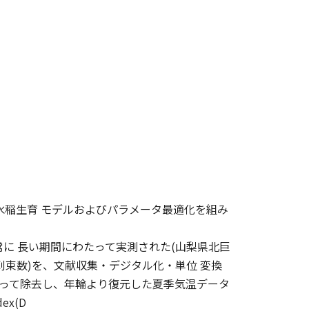
と、水稲生育 モデルおよびパラメータ最適化を組み
常に 長い期間にわたって実測された(山梨県北巨
(籾重・刈束数)を、文献収集・デジタル化・単位 変換
に よって除去し、年輪より復元した夏季気温データ
dex(D