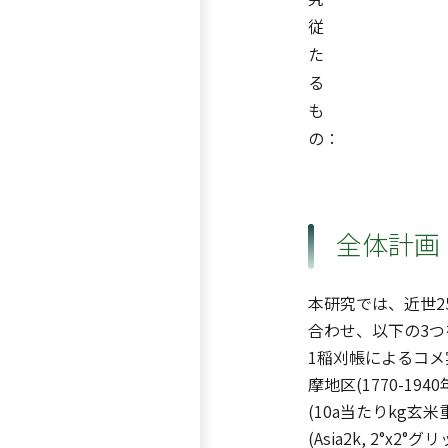
従
た
る
も
の：
全体計画
本研究では、近世2
合わせ、以下の3
1稲刈帳によるコメ
摩地区(1770-1
(10a当たりkg
(Asia2k, 2°x2°グリ