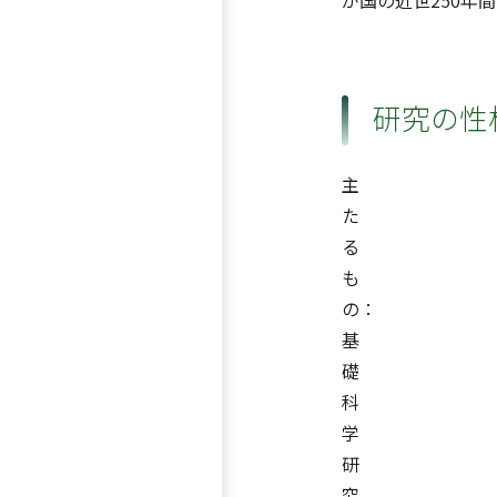
が国の近世250年
研究の性
主
た
る
も
の：
基
礎
科
学
研
究