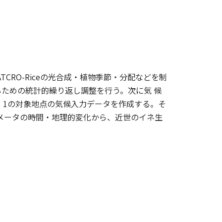
CRO-Riceの光合成・植物季節・分配などを制
るための統計的繰り返し調整を行う。次に気 候
利用し、1の対象地点の気候入力データを作成する。そ
メータの時間・地理的変化から、近世のイネ生