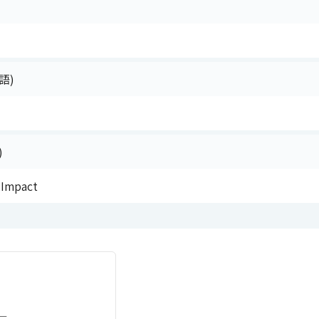
語)
)
,Impact
ー