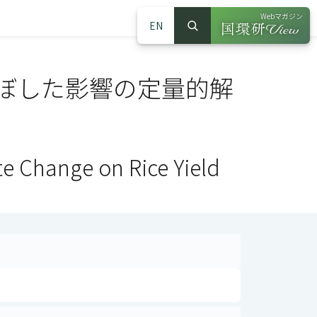
Webマガジン
EN
検索
（別ウインドウで
サイト内検索
ぼした影響の定量的解
ate Change on Rice Yield