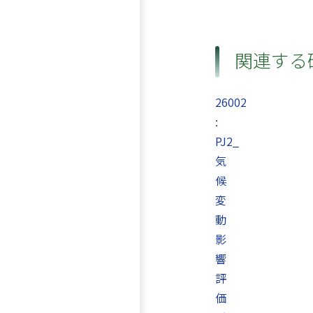
関連する
26002
:
PJ2_
気
候
変
動
影
響
評
価