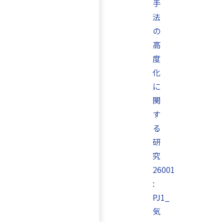
手
法
の
高
度
化
に
関
す
る
研
究
26001
:
PJ1_
気