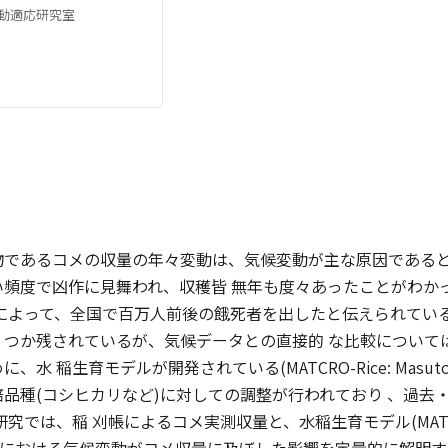
動適応研究室
物であるコメの収量の年々変動は、気候変動が主な原因であると
頻度で凶作に見舞われ、収穫皆 無年も度々あったことがわかってい
作によって、全国で百万人前後の餓死者を出したと伝えられてい
くつか残されているが、気候データとの直接的 な比較について
 稲生育モデルが開発されている(MATCRO-Rice: Masutomi 
品種(コシヒカリなど)に対しての調整が行われており 、過去
究では、稲 刈帳によるコメ実測収量と、水稲生育モデル(MATCR