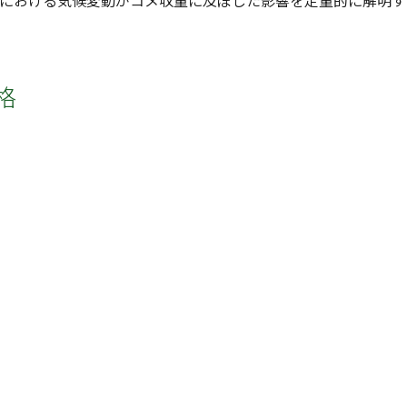
間における気候変動がコメ収量に及ぼした影響を定量的に解明す
格