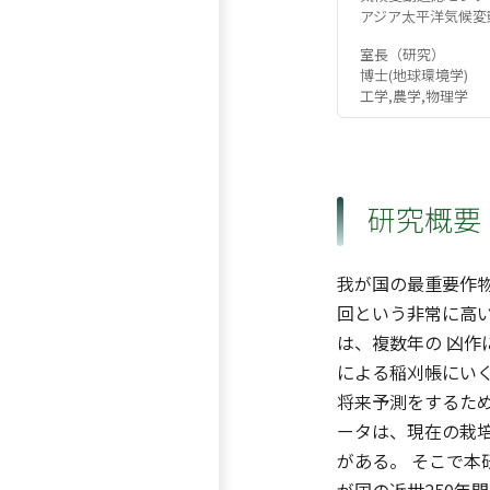
アジア太平洋気候変
室長（研究）
博士(地球環境学)
工学,農学,物理学
研究概要
我が国の最重要作
回という非常に高い
は、複数年の 凶
による稲刈帳にい
将来予測をするために、水
ータは、現在の栽培
がある。 そこで本研