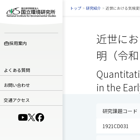
トップ
>
研究紹介
>
近世における気候変
近世にお
採用案内
明（令和
よくある質問
Quantitati
in the Ear
お問い合わせ
交通アクセス
研究課題コード
（別ウインドウで開きます）
（別ウインドウで開きます）
（別ウインドウで開きます）
1921CD031