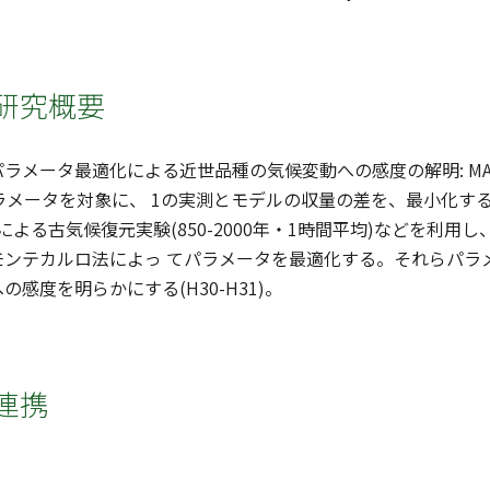
研究概要
ラメータ最適化による近世品種の気候変動への感度の解明: MAT
ラメータを対象に、 1の実測とモデルの収量の差を、最小化す
SMによる古気候復元実験(850-2000年・1時間平均)などを
モンテカルロ法によっ てパラメータを最適化する。それらパラ
感度を明らかにする(H30-H31)。
連携