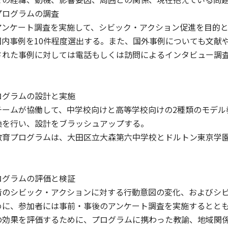
プログラムの調査
アンケート調査を実施して、シビック・アクション促進を目的
国内事例を10件程度選出する。また、国外事例についても文献
された事例に対しては電話もしくは訪問によるインタビュー調
）
ログラムの設計と実施
チームが協働して、中学校向けと高等学校向けの2種類のモデル
換を行い、設計をブラッシュアップする。
教育プログラムは、大田区立大森第六中学校とドルトン東京学
）
ログラムの評価と検証
のシビック・アクションに対する行動意図の変化、およびシビ
めに、参加者には事前・事後のアンケート調査を実施するとと
の効果を評価するために、プログラムに携わった教諭、地域関