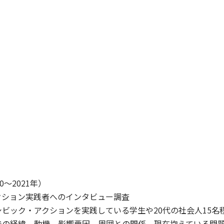
0〜2021年）
クション実践者へのインタビュー調査
ビック・アクションを実践している学生や20代の社会人15
での経緯、動機、影響要因、周囲との関係、現在抱えている問