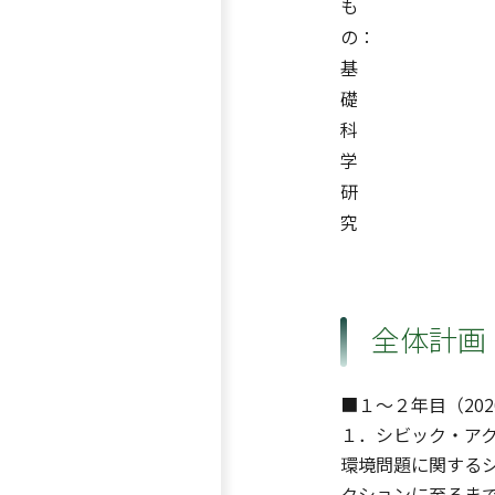
も
の：
基
礎
科
学
研
究
全体計画
■１〜２年目（202
１．シビック・ア
環境問題に関するシ
クションに至るま