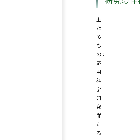
研究の性
主
た
る
も
の：
応
用
科
学
研
究
従
た
る