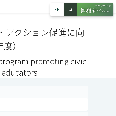
Webマガジン
EN
検索
（別ウインドウで
サイト内検索
・アクション促進に向
年度）
program promoting civic
d educators