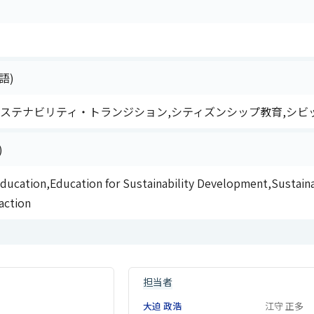
語)
,サステナビリティ・トランジション,シティズンシップ教育,シ
)
ducation,Education for Sustainability Development,Sustainabi
action
担当者
大迫 政浩
江守 正多