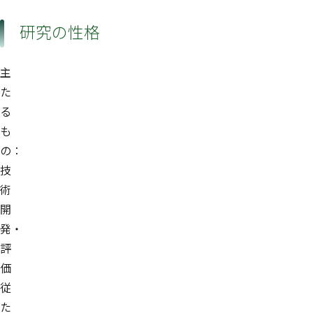
研究の性格
主
た
る
も
の：
技
術
開
発・
評
価
従
た