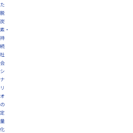
た
脱
炭
素・
持
続
社
会
シ
ナ
リ
オ
の
定
量
化