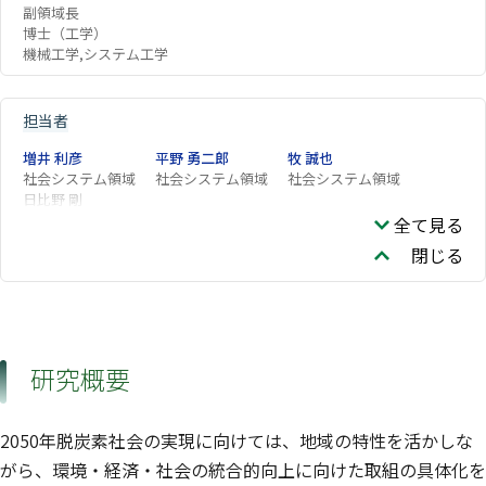
副領域長
博士（工学）
機械工学,システム工学
担当者
増井 利彦
平野 勇二郎
牧 誠也
社会システム領域
社会システム領域
社会システム領域
日比野 剛
全て見る
閉じる
研究概要
2050年脱炭素社会の実現に向けては、地域の特性を活かしな
がら、環境・経済・社会の統合的向上に向けた取組の具体化を