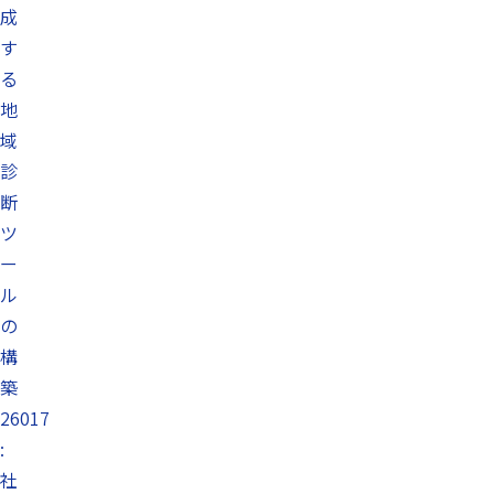
成
す
る
地
域
診
断
ツ
ー
ル
の
構
築
26017
:
社