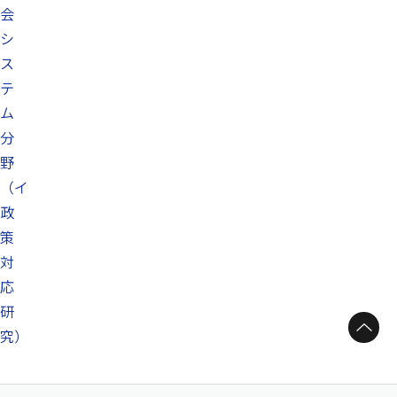
会
シ
ス
テ
ム
分
野
（イ
政
策
対
応
研
ページトップへ
究）