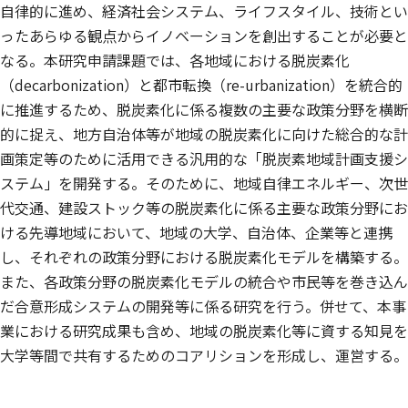
自律的に進め、経済社会システム、ライフスタイル、技術とい
ったあらゆる観点からイノベーションを創出することが必要と
なる。本研究申請課題では、各地域における脱炭素化
（decarbonization）と都市転換（re-urbanization）を統合的
に推進するため、脱炭素化に係る複数の主要な政策分野を横断
的に捉え、地方自治体等が地域の脱炭素化に向けた総合的な計
画策定等のために活用できる汎用的な「脱炭素地域計画支援シ
ステム」を開発する。そのために、地域自律エネルギー、次世
代交通、建設ストック等の脱炭素化に係る主要な政策分野にお
ける先導地域において、地域の大学、自治体、企業等と連携
し、それぞれの政策分野における脱炭素化モデルを構築する。
また、各政策分野の脱炭素化モデルの統合や市民等を巻き込ん
だ合意形成システムの開発等に係る研究を行う。併せて、本事
業における研究成果も含め、地域の脱炭素化等に資する知見を
大学等間で共有するためのコアリションを形成し、運営する。