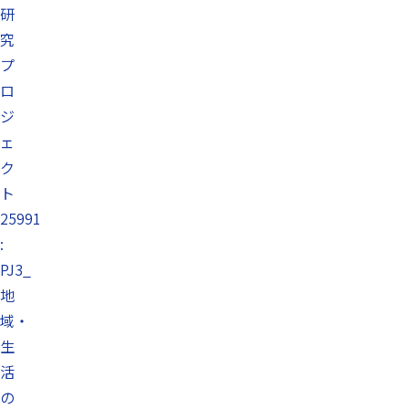
研
究
プ
ロ
ジ
ェ
ク
ト
25991
:
PJ3_
地
域・
生
活
の