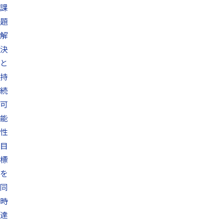
課
題
解
決
と
持
続
可
能
性
目
標
を
同
時
達