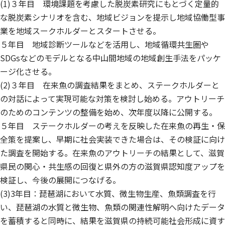
(1)３年目 環境課題を考慮した脱炭素研究にもとづく定量的
な脱炭素シナリオを含む、地域ビジョンを提示し地域協働型事
業を地域スークホルダーとスタートさせる。
５年目 地域診断ツールなどを活用し、地域循環共生圏や
SDGsなどのモデルとなる中山間地域の地域創生手法をパッケ
ージ化させる。
(2)３年目 在来魚の調査結果をまとめ、ステークホルダーと
の対話によって実現可能な対策を検討し始める。アウトリーチ
のためのコンテンツの整備を始め、次年度以降に公開する。
５年目 ステークホルダーの考えを反映した在来魚の再生・保
全策を提案し、早期に社会実装できた場合は、その検証に向け
た調査を開始する。在来魚のアウトリーチの結果として、滋賀
県民の関心・共生感の回復と県外の方の滋賀県認知度アップを
検証し、今後の展開につなげる。
(3)3年目：琵琶湖において水質、微生物生産、魚類調査を行
い、琵琶湖の水質と微生物、魚類の関連性解明へ向けたデータ
を蓄積すると同時に、結果を滋賀県の持続可能社会形成に資す