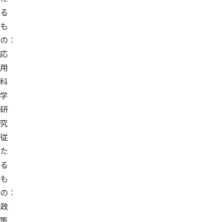
る
も
の：
応
用
科
学
研
究
従
た
る
も
の：
政
策