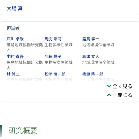
大場 真
担当者
戸川 卓哉
馬渕 浩司
霜鳥 孝一
福島地域協働研究拠
生物多様性領域
地域環境保全領域
点
中村 省吾
今藤 夏子
高津 文人
福島地域協働研究拠
生物多様性領域
地域環境保全領域
点
林 誠二
松崎 慎一郎
篠原 隆一郎
福島地域協働研究拠
生物多様性領域
地域環境保全領域
全て見る
点
大西 悟
山口 晴代
中田 聡史
閉じる
福島地域協働研究拠
連携推進部
地域環境保全領域
点
山野 博哉
吉田 誠
常盤 達彦
渡邉 奈重美
研究概要