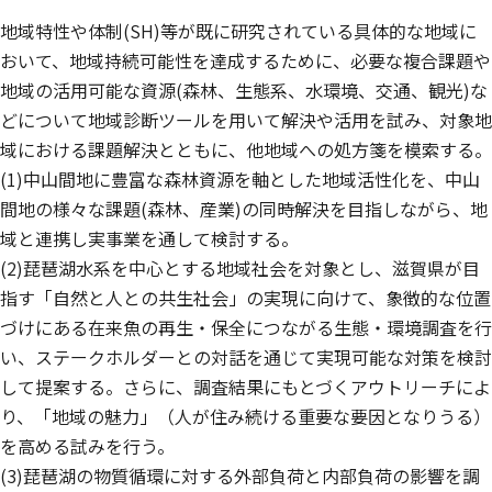
地域特性や体制(SH)等が既に研究されている具体的な地域に
おいて、地域持続可能性を達成するために、必要な複合課題や
地域の活用可能な資源(森林、生態系、水環境、交通、観光)な
どについて地域診断ツールを用いて解決や活用を試み、対象地
域における課題解決とともに、他地域への処方箋を模索する。
(1)中山間地に豊富な森林資源を軸とした地域活性化を、中山
間地の様々な課題(森林、産業)の同時解決を目指しながら、地
域と連携し実事業を通して検討する。
(2)琵琶湖水系を中心とする地域社会を対象とし、滋賀県が目
指す「自然と人との共生社会」の実現に向けて、象徴的な位置
づけにある在来魚の再生・保全につながる生態・環境調査を行
い、ステークホルダーとの対話を通じて実現可能な対策を検討
して提案する。さらに、調査結果にもとづくアウトリーチによ
り、「地域の魅力」（人が住み続ける重要な要因となりうる）
を高める試みを行う。
(3)琵琶湖の物質循環に対する外部負荷と内部負荷の影響を調