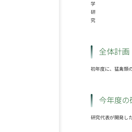
学
研
究
全体計画
初年度に、猛禽類
今年度の
研究代表が開発し