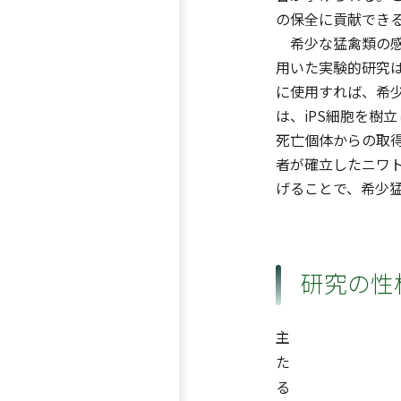
の保全に貢献でき
希少な猛禽類の感
用いた実験的研究
に使用すれば、希
は、iPS細胞を樹
死亡個体からの取
者が確立したニワト
げることで、希少
研究の性
主
た
る