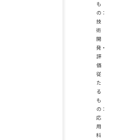
も
の：
技
術
開
発・
評
価
従
た
る
も
の：
応
用
科