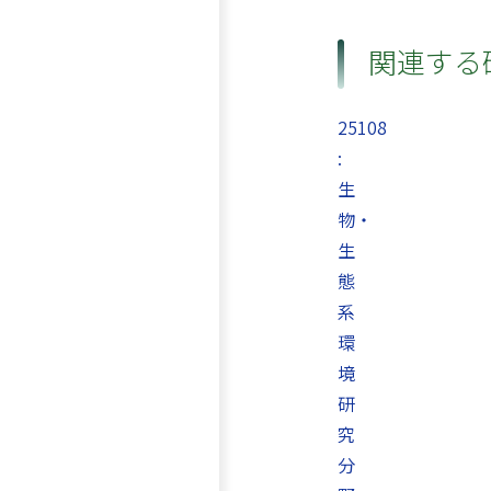
関連する
25108
:
生
物・
生
態
系
環
境
研
究
分