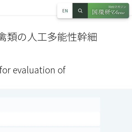
Webマガジン
EN
検索
（別ウインドウで
サイト内検索
禽類の人工多能性幹細
or evaluation of