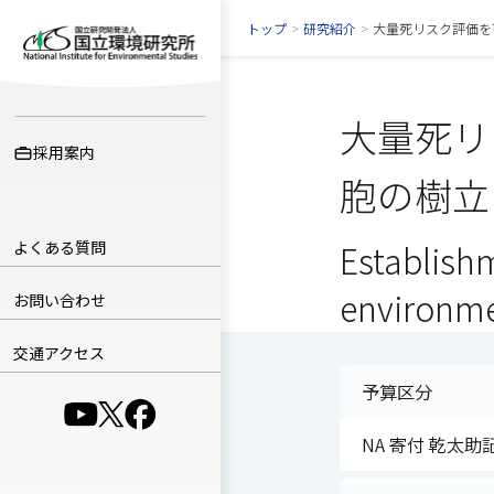
トップ
>
研究紹介
>
大量死リスク評価を
大量死リ
採用案内
胞の樹立
よくある質問
Establishm
environme
お問い合わせ
交通アクセス
予算区分
（別ウインドウで開きます）
（別ウインドウで開きます）
（別ウインドウで開きます）
NA 寄付 乾太