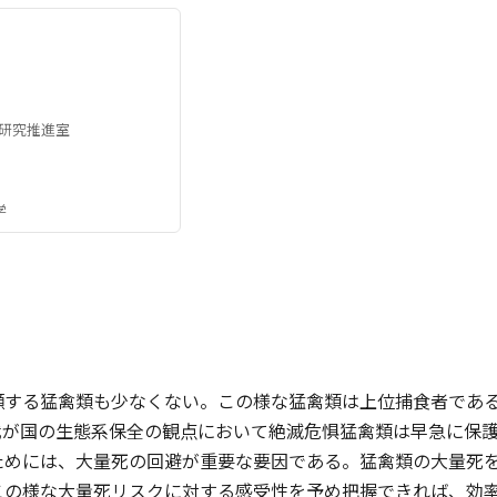
研究推進室
学
瀕する猛禽類も少なくない。この様な猛禽類は上位捕食者であ
我が国の生態系保全の観点において絶滅危惧猛禽類は早急に保
ためには、大量死の回避が重要な要因である。猛禽類の大量死
この様な大量死リスクに対する感受性を予め把握できれば、効