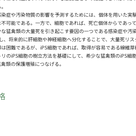
る。
染症や汚染物質の影響を予測するためには、個体を用いた実験
は不可能である。一方で、細胞であれば、死亡個体からであっ
少な猛禽類の大量死を引き起こす要因の一つである感染症や汚
立し、将来的に肝細胞や神経細胞へ分化することで、大量死リ
得は困難であるが、iPS細胞であれば、取得が容易である線維
リのiPS細胞の樹立方法を基礎にして、希少な猛禽類のiPS
猛禽類の保護増殖につなげる。
格