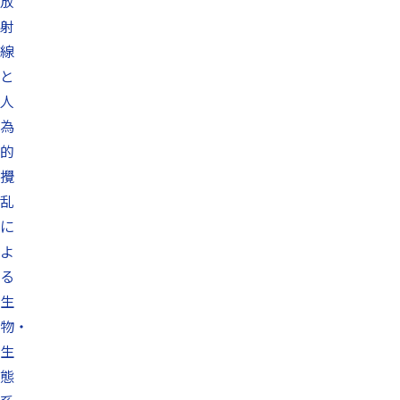
放
射
線
と
人
為
的
攪
乱
に
よ
る
生
物・
生
態