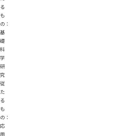
る
も
の：
基
礎
科
学
研
究
従
た
る
も
の：
応
用