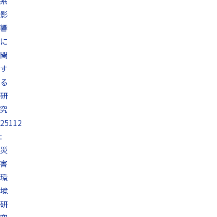
系
影
響
に
関
す
る
研
究
25112
:
災
害
環
境
研