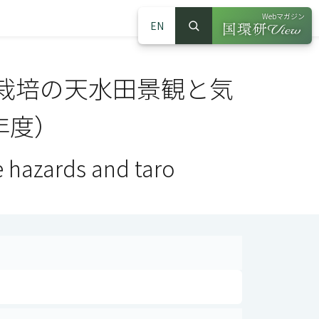
Webマガジン
EN
検索
（別ウインドウで
サイト内検索
栽培の天水田景観と気
年度）
e hazards and taro