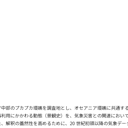
ア中部のプカプカ環礁を調査地とし、オセアニア環礁に共通す
再利用にかかわる動態（景観史）を、気象災害との関連におい
、解釈の蓋然性を高めるために、20 世紀初頭以降の気象デ