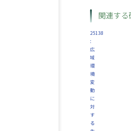
関連する
25138
:
広
域
環
境
変
動
に
対
す
る