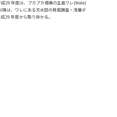
9 年度は、プカプカ環礁の主島ワレ(Wale)
度以降は、ワレにある天水田の発掘調査・浅層ボ
29 年度から取り掛かる。