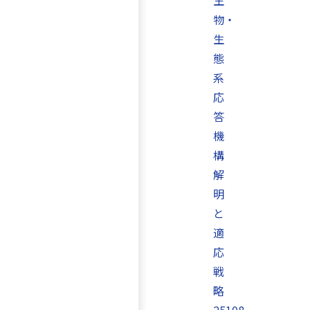
生
物・
生
態
系
応
答
機
構
解
明
と
適
応
戦
略