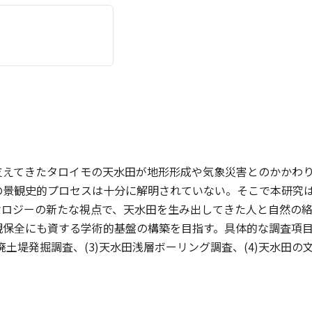
支えてきたタロイモの天水田が地形形成や気象災害とのかかわ
の景観史的プロセスは十分に解明されていない。そこで本研究
オロジーの新たな視点で、天水田を生み出してきた人と自然の
保全にも資する学術的基盤の構築を目指す。具体的な調査項目は
田廃土堤発掘調査、(3)天水田浅層ボーリング調査、(4)天水田