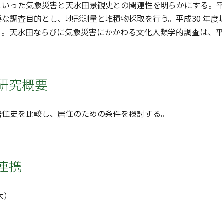
いった気象災害と天水田景観史との関連性を明らかにする。平成2
な調査目的とし、地形測量と堆積物採取を行う。平成30 年
。天水田ならびに気象災害にかかわる文化人類学的調査は、平成
研究概要
居住史を比較し、居住のための条件を検討する。
連携
大）