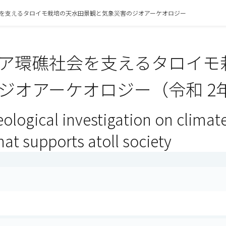
を支えるタロイモ栽培の天水田景観と気象災害のジオアーケオロジー
ア環礁社会を支えるタロイモ
ジオアーケオロジー（令和 2
ological investigation on climat
at supports atoll society