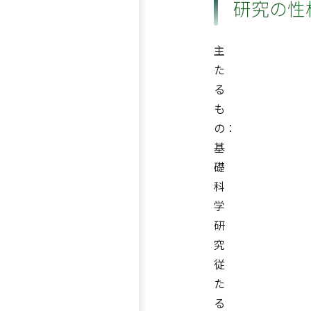
研究の性
主
た
る
も
の：
基
礎
科
学
研
究
従
た
る