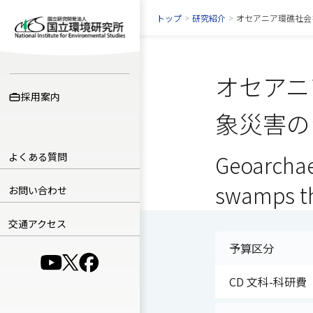
トップ
>
研究紹介
>
オセアニア環礁社会
オセアニ
採用案内
象災害の
よくある質問
Geoarchae
swamps th
お問い合わせ
交通アクセス
予算区分
（別ウインドウで開きます）
（別ウインドウで開きます）
（別ウインドウで開きます）
CD 文科-科研費