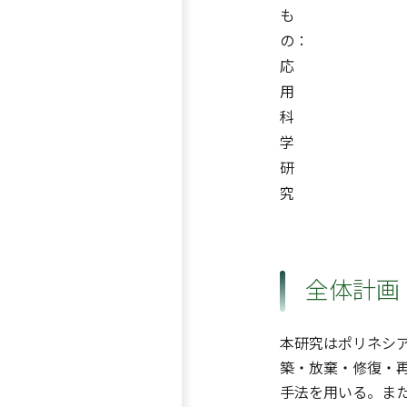
も
の：
応
用
科
学
研
究
全体計画
本研究はポリネシ
築・放棄・修復・
手法を用いる。また