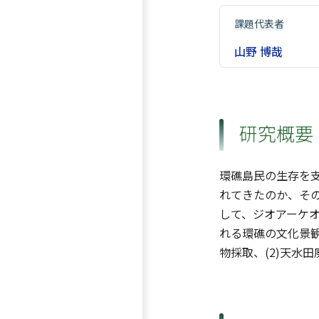
課題代表者
山野 博哉
研究概要
環礁島民の生存を
れてきたのか、そ
して、ジオアーケ
れる環礁の文化景観
物採取、(2)天水