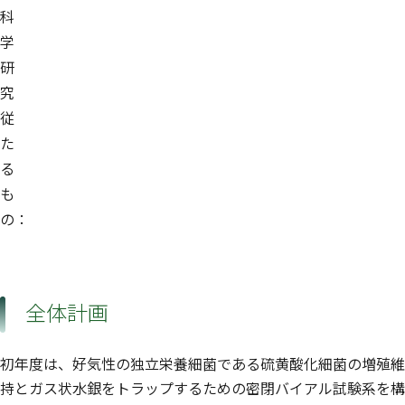
科
学
研
究
従
た
る
も
の：
全体計画
初年度は、好気性の独立栄養細菌である硫黄酸化細菌の増殖維
持とガス状水銀をトラップするための密閉バイアル試験系を構