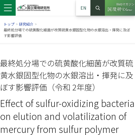
Webマガジン
EN
検索
（別ウイン
サイト内検索
トップ
>
研究紹介
>
最終処分場での硫黄酸化細菌が改質硫黄水銀固型化物の水銀溶出・揮発に及ぼ
す影響評価
最終処分場での硫黄酸化細菌が改質硫
黄水銀固型化物の水銀溶出・揮発に及
ぼす影響評価（令和 2年度）
Effect of sulfur-oxidizing bacteria
ンドウで開きます）
ウインドウで開きます）
別ウインドウで開きます）
on elution and volatilization of
mercury from sulfur polymer