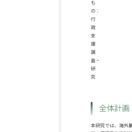
も
の：
行
政
支
援
調
査・
研
究
全体計画
本研究では、海外