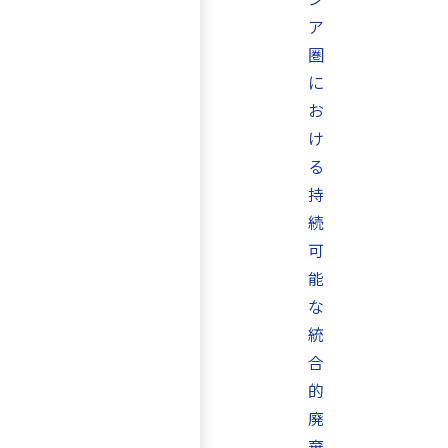
ア
圏
に
お
け
る
持
続
可
能
な
統
合
的
廃
棄