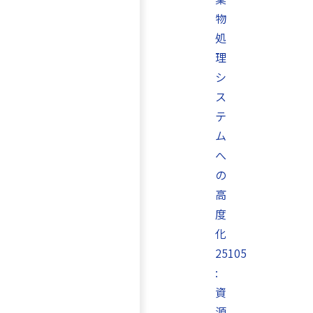
物
処
理
シ
ス
テ
ム
へ
の
高
度
化
25105
:
資
源