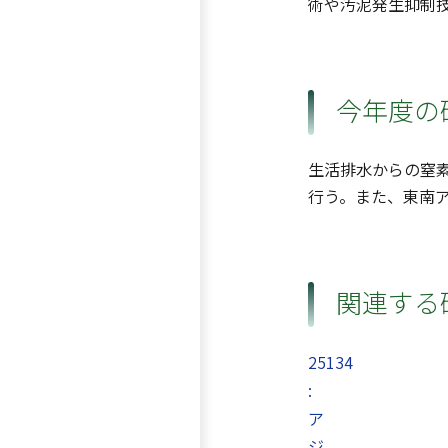
術や汚泥発生抑制
今年度の
生活排水からの窒
行う。また、東南
関連する
25134
:
ア
ジ