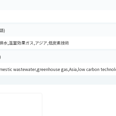
語)
排水,温室効果ガス,アジア,低炭素技術
)
omestic wastewater,greenhouse gas,Asia,low carbon techno