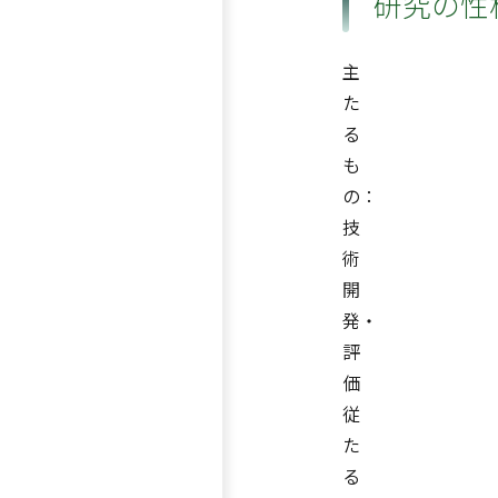
研究の性
主
た
る
も
の：
技
術
開
発・
評
価
従
た
る