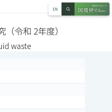
Webマガジン
EN
検索
（別ウインドウで
サイト内検索
（令和 2年度）
uid waste