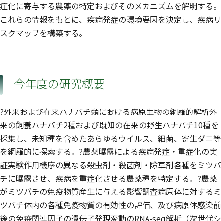
症化に寄与する農薬の特定およびそのメカニズムを解明する。
これらの情報をもとに、疾病発症の環境要因を決定し、疾病リ
スクマップを構築する。
今年度の研究概要
?外来および在来ハナバチ類における病原生物の網羅的解析外
来の飼養ハナバチ2種および既知の在来の野生ハナバチ10種を
採集し、未知種を含めたあらゆるウイルス、細菌、寄生ダニ等
を網羅的に探索する。?農薬曝露による疾病発症・重症化の実
証実験作用機序の異なる殺虫剤・殺菌剤・除草剤各種をミツバ
チに曝露させ、疾病を重症化させる農薬種を特定する。?農薬
がミツバチの免疫物質産生に与える影響調査病原体に対するミ
ツバチ体内の各種免疫物質の有効性の評価、及び病原体感染前
後の免疫関連因子の遺伝子発現変動のRNA-seq解析（次世代シ