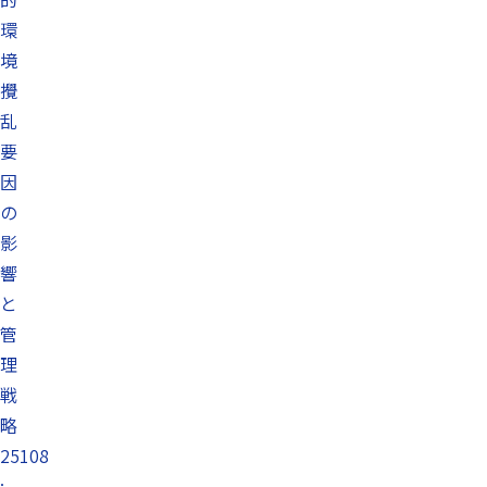
環
境
攪
乱
要
因
の
影
響
と
管
理
戦
略
25108
: