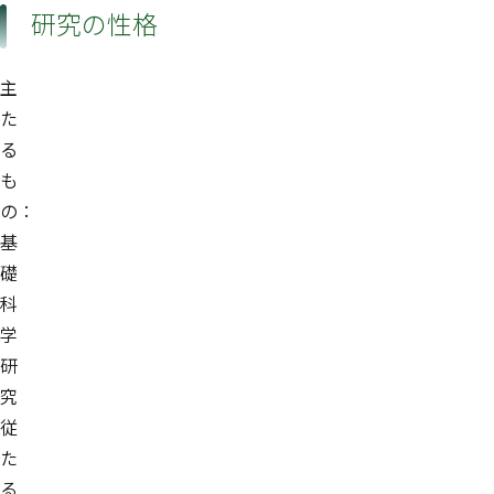
研究の性格
主
た
る
も
の：
基
礎
科
学
研
究
従
た
る