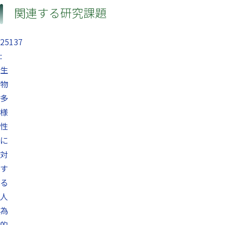
関連する研究課題
25137
:
生
物
多
様
性
に
対
す
る
人
為
的