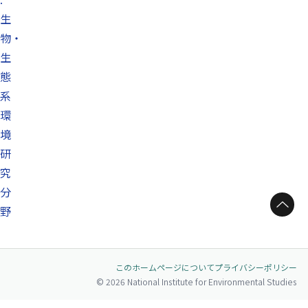
生
物・
生
態
系
環
境
研
究
分
ページトップへ
野
このホームページについて
プライバシーポリシー
© 2026 National Institute for Environmental Studies