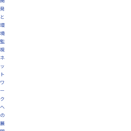
開
発
と
環
境
監
視
ネ
ッ
ト
ワ
ー
ク
へ
の
展