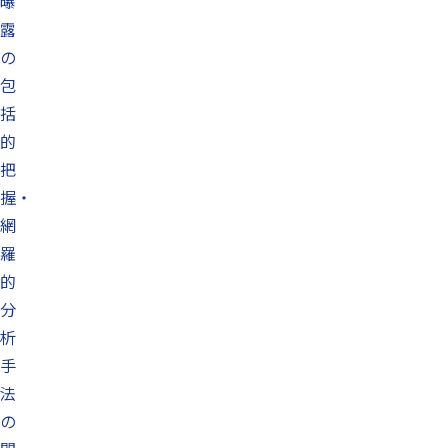
曝
露
の
包
括
的
把
握・
網
羅
的
分
析
手
法
の