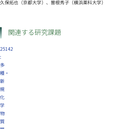
久保拓也（京都大学）、曽根秀子（横浜薬科大学）
関連する研究課題
25142
:
多
種・
新
規
化
学
物
質