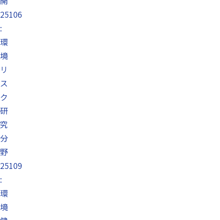
開
25106
:
環
境
リ
ス
ク
研
究
分
野
25109
:
環
境