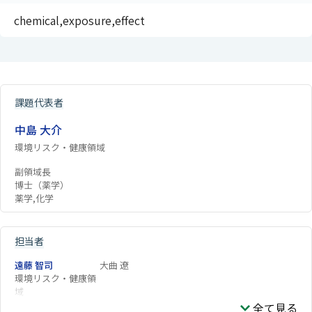
chemical,exposure,effect
課題代表者
中島 大介
環境リスク・健康領域
副領域長
博士（薬学）
薬学,化学
担当者
遠藤 智司
大曲 遼
環境リスク・健康領
域
全て見る