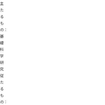
主
た
る
も
の：
基
礎
科
学
研
究
従
た
る
も
の：