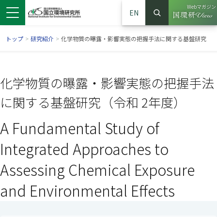
Webマガジン
EN
検索
（別ウイン
サイト内検索
トップ
>
研究紹介
>
化学物質の曝露・影響実態の把握手法に関する基盤研究
化学物質の曝露・影響実態の把握手法
に関する基盤研究（令和 2年度）
A Fundamental Study of
Integrated Approaches to
Assessing Chemical Exposure
ンドウで開きます）
ウインドウで開きます）
別ウインドウで開きます）
and Environmental Effects