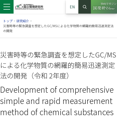
Webマガジン
EN
検索
（別ウイン
サイト内検索
トップ
>
研究紹介
>
災害時等の緊急調査を想定したGC/MSによる化学物質の網羅的簡易迅速測定法
の開発
災害時等の緊急調査を想定したGC/MS
による化学物質の網羅的簡易迅速測定
法の開発（令和 2年度）
Development of comprehensive
ンドウで開きます）
ウインドウで開きます）
別ウインドウで開きます）
simple and rapid measurement
method of chemical substances