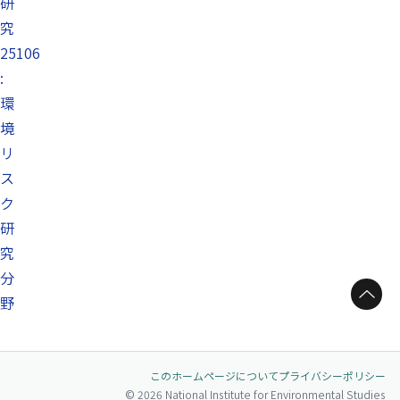
研
究
25106
:
環
境
リ
ス
ク
研
究
分
ページトップへ
野
このホームページについて
プライバシーポリシー
© 2026 National Institute for Environmental Studies