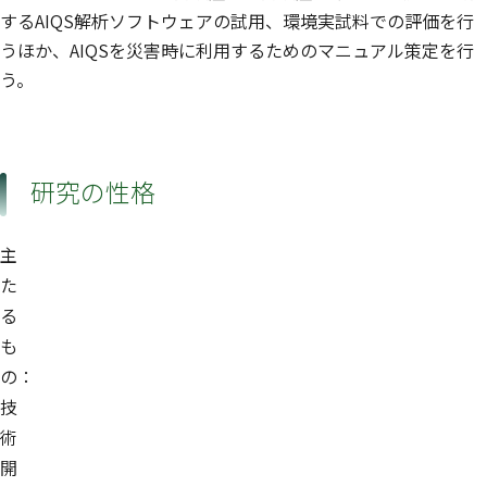
するAIQS解析ソフトウェアの試用、環境実試料での評価を行
うほか、AIQSを災害時に利用するためのマニュアル策定を行
う。
研究の性格
主
た
る
も
の：
技
術
開