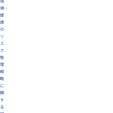
環
境・
健
康
の
リ
ス
ク
管
理
戦
略
に
関
す
る