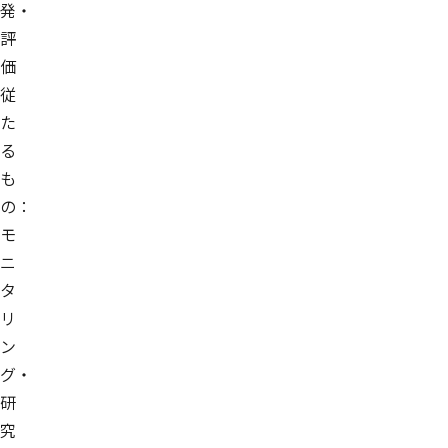
発・
評
価
従
た
る
も
の：
モ
ニ
タ
リ
ン
グ・
研
究