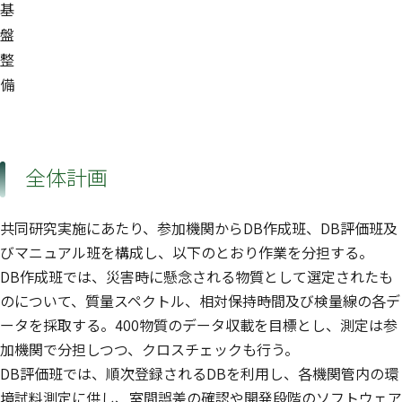
基
盤
整
備
全体計画
共同研究実施にあたり、参加機関からDB作成班、DB評価班及
びマニュアル班を構成し、以下のとおり作業を分担する。
DB作成班では、災害時に懸念される物質として選定されたも
のについて、質量スペクトル、相対保持時間及び検量線の各デ
ータを採取する。400物質のデータ収載を目標とし、測定は参
加機関で分担しつつ、クロスチェックも行う。
DB評価班では、順次登録されるDBを利用し、各機関管内の環
境試料測定に供し、室間誤差の確認や開発段階のソフトウェア