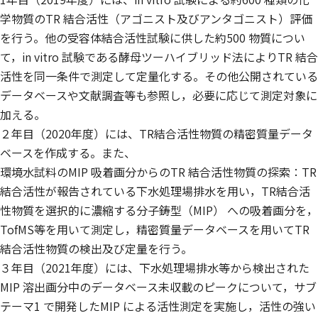
学物質のTR 結合活性（アゴニスト及びアンタゴニスト）評価
を行う。他の受容体結合活性試験に供した約500 物質につい
て，in vitro 試験である酵母ツーハイブリッド法によりTR 結合
活性を同一条件で測定して定量化する。その他公開されている
データベースや文献調査等も参照し，必要に応じて測定対象に
加える。
２年目（2020年度）には、TR結合活性物質の精密質量データ
ベースを作成する。また、
環境水試料のMIP 吸着画分からのTR 結合活性物質の探索：TR
結合活性が報告されている下水処理場排水を用い，TR結合活
性物質を選択的に濃縮する分子鋳型（MIP） への吸着画分を，
TofMS等を用いて測定し，精密質量データベースを用いてTR
結合活性物質の検出及び定量を行う。
３年目（2021年度）には、下水処理場排水等から検出された
MIP 溶出画分中のデータベース未収載のピークについて，サブ
テーマ1 で開発したMIP による活性測定を実施し，活性の強い