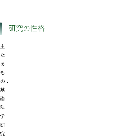
研究の性格
主
た
る
も
の：
基
礎
科
学
研
究