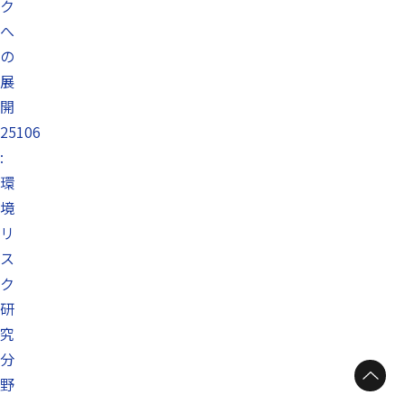
ク
へ
の
展
開
25106
:
環
境
リ
ス
ク
研
究
分
野