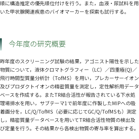
順に構造推定の優先順位付けを行う。また，血液・尿試料を用
いた甲状腺関連疾患のバイオマーカーを探索も試行する。
今年度の研究概要
昨年度のスクリーニング試験の結果，アゴニスト陽性を示した
物質について，液体クロマトグラフィー（LC）／四重極(Q)／
飛行時間型質量分析計（TofMS）を用い，プレカーサーイオン
及びプロダクトイオンの精密質量を測定し，定性解析用データ
ベースを作成する。またTR結合活性が報告されている下水処
理場排水を用い，サブテーマ1で前年度に作製したMIPへの吸
着画分を，LC/Q/TofMS（必要に応じてGC/Q/TofMSも）測定
し，精密質量データベースを用いてTR結合活性物質の検出及
び定量を行う。その結果から各検出物質の寄与率を算出する。