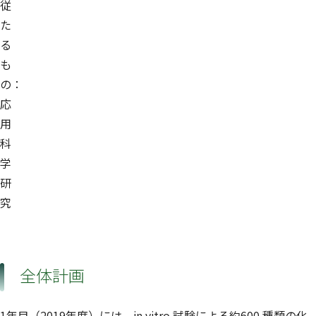
従
た
る
も
の：
応
用
科
学
研
究
全体計画
1年目（2019年度）には、in vitro 試験による約600 種類の化