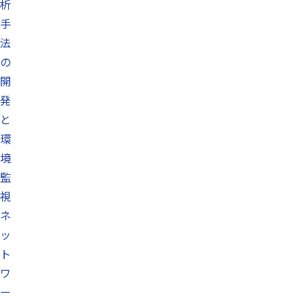
析
手
法
の
開
発
と
環
境
監
視
ネ
ッ
ト
ワ
ー