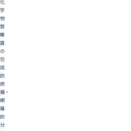
化
学
物
質
曝
露
の
包
括
的
把
握・
網
羅
的
分