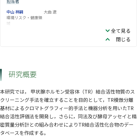
担当者
中山 祥嗣
大曲 遼
環境リスク・健康領
域
全て見る
閉じる
研究概要
本研究では， 甲状腺ホルモン受容体（TR）結合活性物質のス
クリーニング手法を確立することを目的として，TR模倣分離
基材によるクロマトグラフィー的手法と機器分析を用いたTR
結合活性評価法を開発し，さらに，同法及び酵母アッセイと精
密質量分析計との組み合わせによりTR結合活性化合物のデー
タベースを作成する。