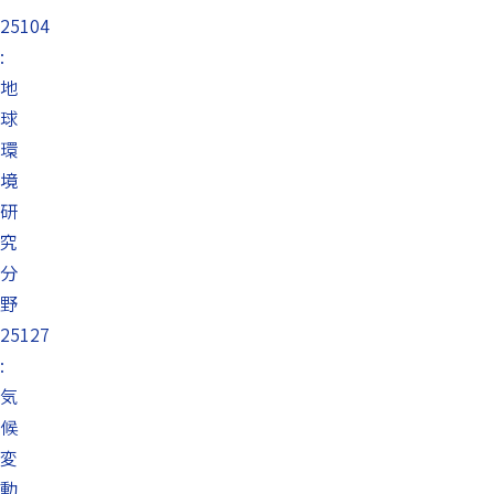
25104
:
地
球
環
境
研
究
分
野
25127
:
気
候
変
動