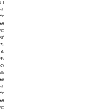
用
科
学
研
究
従
た
る
も
の：
基
礎
科
学
研
究