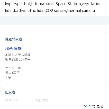
hyperspectral,International Space Station,vegetation
lidar,bathymetric lidar,CO2 sensor,thermal camera
課題代表者
松永 恒雄
地球システム領域
衛星観測センター
センター長
博士 (工学)
工学
担当者
亀井 秋秀
内山 明博
全て見る