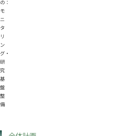
の：
モ
ニ
タ
リ
ン
グ・
研
究
基
盤
整
備
全体計画