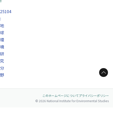
25104
:
地
球
環
境
研
究
分
ページトップへ
野
このホームページについて
プライバシーポリシー
© 2026 National Institute for Environmental Studies