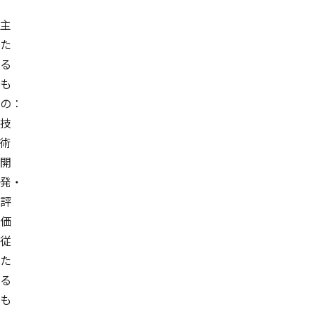
主
た
る
も
の：
技
術
開
発・
評
価
従
た
る
も