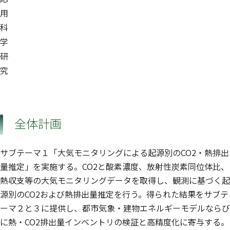
用
科
学
研
究
全体計画
サブテーマ１「大気モニタリングによる起源別のCO2・熱排出
量推定」を実施する。CO2と酸素濃度、放射性炭素同位体比、
熱収支等の大気モニタリングデータを取得し、観測に基づく起
源別のCO2および熱排出量推定を行う。得られた結果をサブテ
ーマ２と３に提供し、都市気象・建物エネルギーモデルならび
に熱・CO2排出量インベントリの検証と高精度化に寄与する。