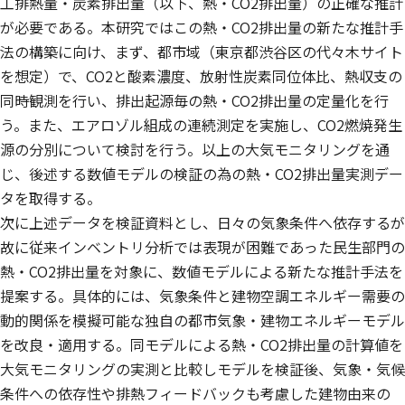
工排熱量・炭素排出量（以下、熱・CO2排出量）の正確な推計
が必要である。本研究ではこの熱・CO2排出量の新たな推計手
法の構築に向け、まず、都市域（東京都渋谷区の代々木サイト
を想定）で、CO2と酸素濃度、放射性炭素同位体比、熱収支の
同時観測を行い、排出起源毎の熱・CO2排出量の定量化を行
う。また、エアロゾル組成の連続測定を実施し、CO2燃焼発生
源の分別について検討を行う。以上の大気モニタリングを通
じ、後述する数値モデルの検証の為の熱・CO2排出量実測デー
タを取得する。
次に上述データを検証資料とし、日々の気象条件へ依存するが
故に従来インベントリ分析では表現が困難であった民生部門の
熱・CO2排出量を対象に、数値モデルによる新たな推計手法を
提案する。具体的には、気象条件と建物空調エネルギー需要の
動的関係を模擬可能な独自の都市気象・建物エネルギーモデル
を改良・適用する。同モデルによる熱・CO2排出量の計算値を
大気モニタリングの実測と比較しモデルを検証後、気象・気候
条件への依存性や排熱フィードバックも考慮した建物由来の