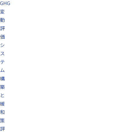
GHG
変
動
評
価
シ
ス
テ
ム
構
築
と
緩
和
策
評