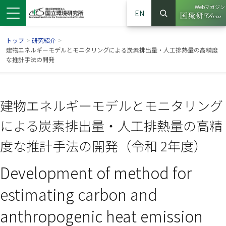
Webマガジン
EN
検索
（別ウイン
サイト内検索
トップ
>
研究紹介
>
建物エネルギーモデルとモニタリングによる炭素排出量・人工排熱量の高精度
な推計手法の開発
建物エネルギーモデルとモニタリング
による炭素排出量・人工排熱量の高精
度な推計手法の開発（令和 2年度）
Development of method for
ンドウで開きます）
ウインドウで開きます）
別ウインドウで開きます）
estimating carbon and
anthropogenic heat emission