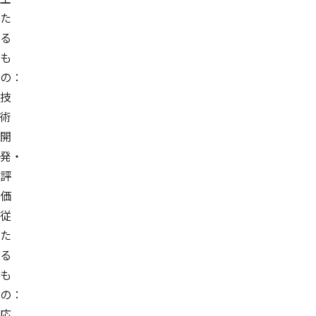
た
る
も
の：
技
術
開
発・
評
価
従
た
る
も
の：
応