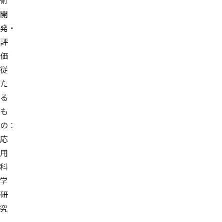
術
開
発・
評
価
従
た
る
も
の：
応
用
科
学
研
究