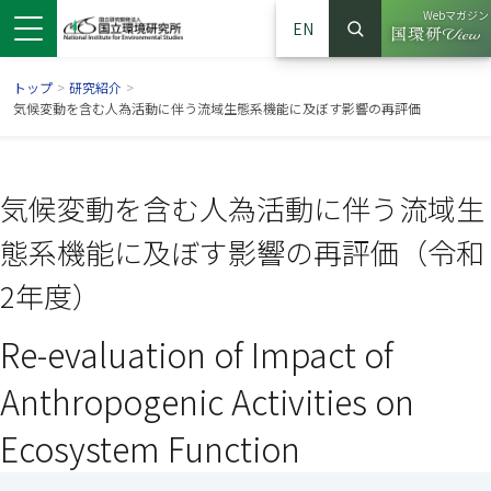
Webマガジン
EN
検索
（別ウイン
サイト内検索
トップ
>
研究紹介
>
気候変動を含む人為活動に伴う流域生態系機能に及ぼす影響の再評価
気候変動を含む人為活動に伴う流域生
態系機能に及ぼす影響の再評価（令和
2年度）
Re-evaluation of Impact of
ンドウで開きます）
ウインドウで開きます）
別ウインドウで開きます）
Anthropogenic Activities on
Ecosystem Function