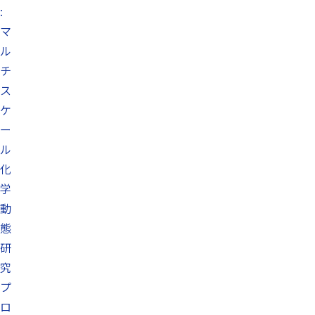
:
マ
ル
チ
ス
ケ
ー
ル
化
学
動
態
研
究
プ
ロ