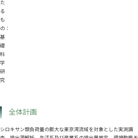
た
る
も
の：
基
礎
科
学
研
究
全体計画
シロキサン類負荷量の膨大な東京湾流域を対象とした実測調
査、排出源解析、生活系及び産業系の排出量推定、環境動態モ