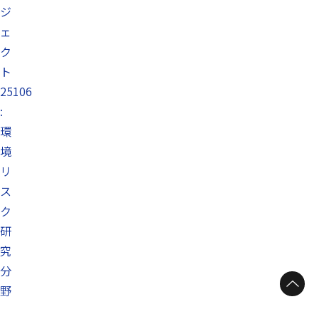
ジ
ェ
ク
ト
25106
:
環
境
リ
ス
ク
研
究
分
ページトップへ
野