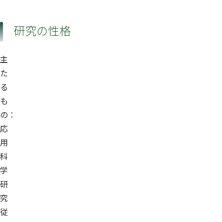
研究の性格
主
た
る
も
の：
応
用
科
学
研
究
従