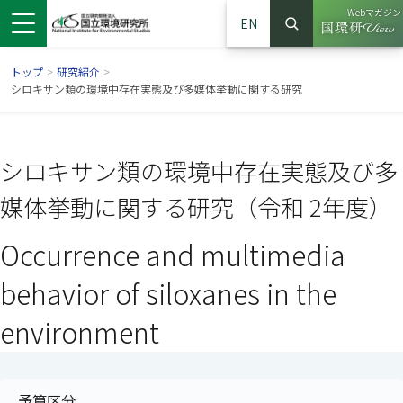
Webマガジン
EN
検索
（別ウイン
サイト内検索
トップ
>
研究紹介
>
シロキサン類の環境中存在実態及び多媒体挙動に関する研究
シロキサン類の環境中存在実態及び多
媒体挙動に関する研究（令和 2年度）
Occurrence and multimedia
behavior of siloxanes in the
ンドウで開きます）
ウインドウで開きます）
別ウインドウで開きます）
environment
予算区分