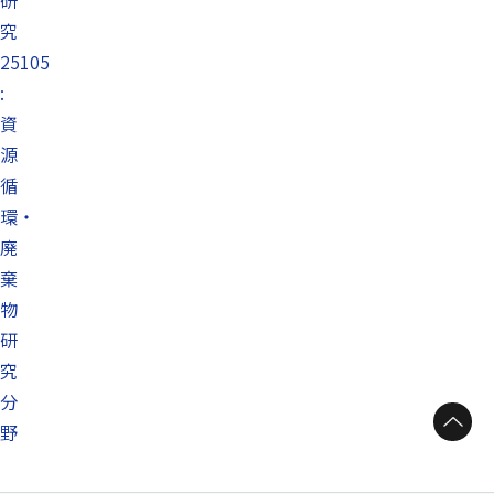
研
究
25105
:
資
源
循
環・
廃
棄
物
研
究
分
ページトップへ
野