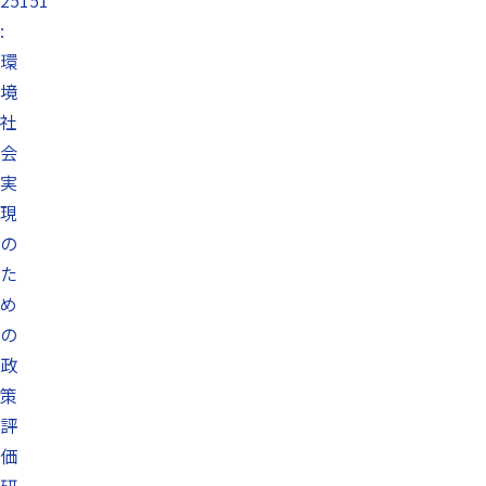
25151
:
環
境
社
会
実
現
の
た
め
の
政
策
評
価