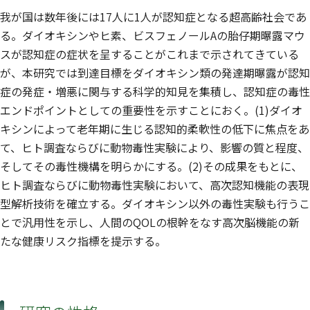
我が国は数年後には17人に1人が認知症となる超高齢社会であ
る。ダイオキシンやヒ素、ビスフェノールAの胎仔期曝露マウ
スが認知症の症状を呈することがこれまで示されてきている
が、本研究では到達目標をダイオキシン類の発達期曝露が認知
症の発症・増悪に関与する科学的知見を集積し、認知症の毒性
エンドポイントとしての重要性を示すことにおく。(1)ダイオ
キシンによって老年期に生じる認知的柔軟性の低下に焦点をあ
て、ヒト調査ならびに動物毒性実験により、影響の質と程度、
そしてその毒性機構を明らかにする。(2)その成果をもとに、
ヒト調査ならびに動物毒性実験において、高次認知機能の表現
型解析技術を確立する。ダイオキシン以外の毒性実験も行うこ
とで汎用性を示し、人間のQOLの根幹をなす高次脳機能の新
たな健康リスク指標を提示する。