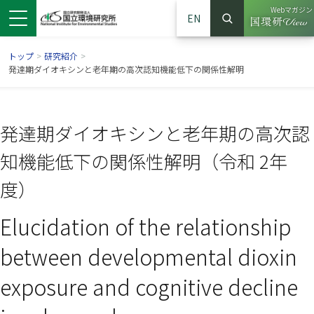
Webマガジン
EN
検索
（別ウイン
サイト内検索
トップ
>
研究紹介
>
発達期ダイオキシンと老年期の高次認知機能低下の関係性解明
発達期ダイオキシンと老年期の高次認
知機能低下の関係性解明（令和 2年
度）
Elucidation of the relationship
ンドウで開きます）
ウインドウで開きます）
別ウインドウで開きます）
between developmental dioxin
exposure and cognitive decline