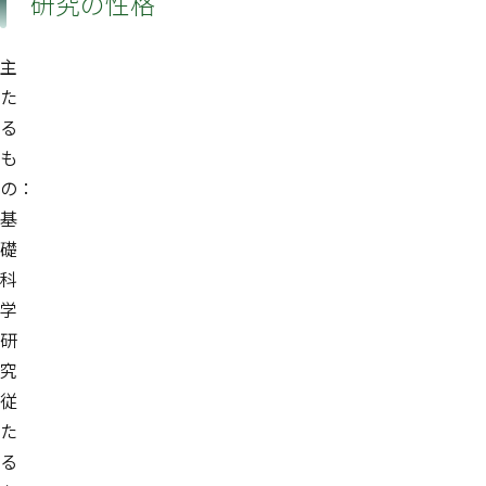
研究の性格
主
た
る
も
の：
基
礎
科
学
研
究
従
た
る