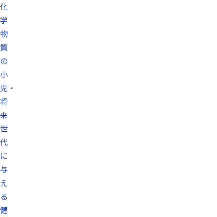
化
学
物
質
の
小
児・
将
来
世
代
に
与
え
る
健