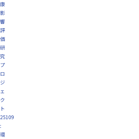
康
影
響
評
価
研
究
プ
ロ
ジ
ェ
ク
ト
25109
:
環