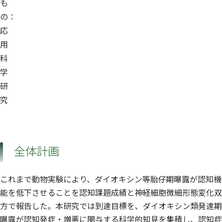
も
の：
応
用
科
学
研
究
全体計画
これまで動物実験により、ダイオキシン等胎仔期曝露が認知機
能を低下させることを認知課題成績と神経細胞微細形態変化双
方で報告した。本研究では到達目標を、ダイオキシン類発達期
曝露が認知発症・増悪に関与する科学的知見を集積し、認知症