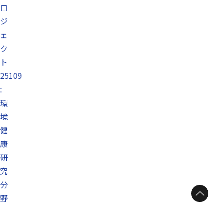
ロ
ジ
ェ
ク
ト
25109
:
環
境
健
康
研
究
分
ページトップへ
野