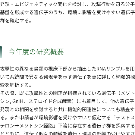
発現・エピジェネティック変化を検討し、攻撃行動を司る分子
基盤を形成する遺伝子のうち、環境に影響を受けやすい遺伝子
群を確定する。
今年度の研究概要
攻撃性の異なる鳥類の視床下部から抽出したRNAサンプルを用
いて系統間で異なる発現量を示す遺伝子を更に詳しく網羅的探
索を解析する。
その際、既に攻撃性との関連が指摘されている遺伝子（メソト
シン, GnIH、ステロイド合成酵素）にも着目して、他の遺伝子
発現との相関を検討すると共に機能的関連性についても精査す
る。また申請者が環境影響を受けやすいと仮定する「テストス
テロン→メソトシン経路」下流に存在する遺伝子群を探索する
とともに、遺伝子個々の特徴を遺伝・環境の影響の受けやすさ