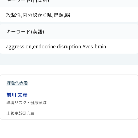
キーワード(日本語)
攻撃性,内分泌かく乱,鳥類,脳
キーワード(英語)
aggression,endocrine disruption,Aves,brain
課題代表者
前川 文彦
環境リスク・健康領域
上級主幹研究員