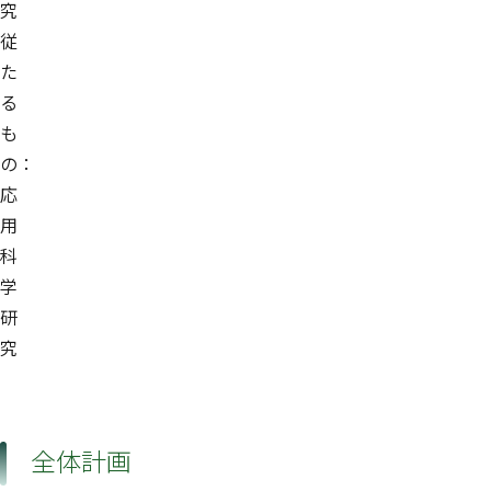
究
従
た
る
も
の：
応
用
科
学
研
究
全体計画