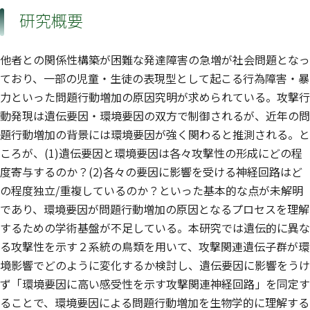
研究概要
他者との関係性構築が困難な発達障害の急増が社会問題となっ
ており、一部の児童・生徒の表現型として起こる行為障害・暴
力といった問題行動増加の原因究明が求められている。攻撃行
動発現は遺伝要因・環境要因の双方で制御されるが、近年の問
題行動増加の背景には環境要因が強く関わると推測される。と
ころが、(1)遺伝要因と環境要因は各々攻撃性の形成にどの程
度寄与するのか？(2)各々の要因に影響を受ける神経回路はど
の程度独立/重複しているのか？といった基本的な点が未解明
であり、環境要因が問題行動増加の原因となるプロセスを理解
するための学術基盤が不足している。本研究では遺伝的に異な
る攻撃性を示す２系統の鳥類を用いて、攻撃関連遺伝子群が環
境影響でどのように変化するか検討し、遺伝要因に影響をうけ
ず「環境要因に高い感受性を示す攻撃関連神経回路」を同定す
ることで、環境要因による問題行動増加を生物学的に理解する