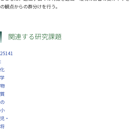
の観点からの群分けを行う。
関連する研究課題
25141
:
化
学
物
質
の
小
児・
将