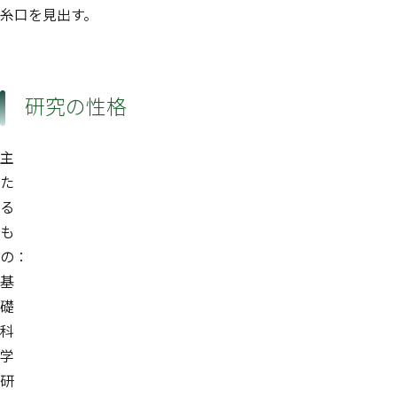
糸口を見出す。
研究の性格
主
た
る
も
の：
基
礎
科
学
研