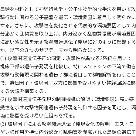
鳥類を材料として神経行動学・分子生物学的な手法を用いて攻
撃行動に関わる分子基盤を遺伝・環境要因に着目して明らかに
する。さらに、攻撃性を変化させる代表的な環境要因として内
分泌かく乱物質を取り上げ、内分泌かく乱物質曝露が環境要因
に高い感受性を示す攻撃関連遺伝子発現にどのように影響する
か、以下の３つのサブテーマから明らかにする。
(1) 攻撃関連遺伝子群の同定：攻撃性が異なる2系統を用いて
視床下部の遺伝子発現を比較し、特にメソトシンの下流で働き
攻撃行動発現に関わる遺伝子群に着目して詳細解析を行うこと
で、遺伝因子・環境因子双方に影響を受けやすい神経回路に関
する仮説を構築する。
(2) 攻撃関連遺伝子発現の制御機構の解明：環境要因に高い感
受性を示す攻撃性関連遺伝子発現を制御する因子を同定し、環
境に影響を受け易い仕組みを探る。
(3) 環境因子による攻撃関連遺伝子発現変化の解明：エストロ
ゲン様作用を持つ内分泌かく乱物質を曝露された鳥類の遺伝子