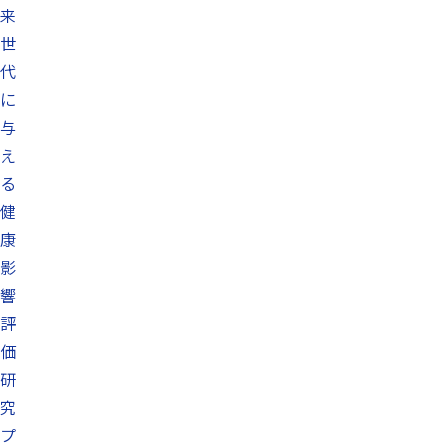
来
世
代
に
与
え
る
健
康
影
響
評
価
研
究
プ