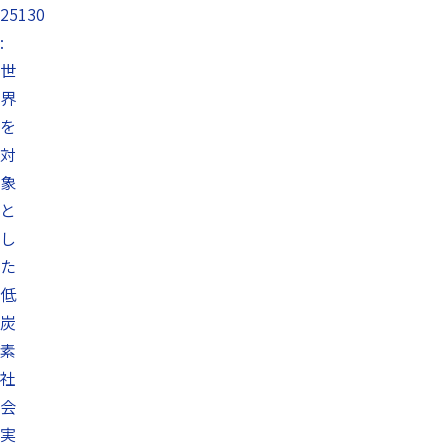
25130
:
世
界
を
対
象
と
し
た
低
炭
素
社
会
実