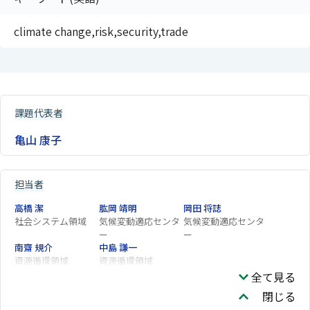
climate change,risk,security,trade
課題代表者
亀山 康子
担当者
高橋 潔
肱岡 靖明
岡田 将誌
社会システム領域
気候変動適応センタ
気候変動適応センタ
ー
ー
南齋 規介
中島 謙一
資源循環領域
資源循環領域
全て見る
閉じる