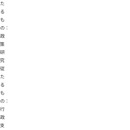
た
る
も
の：
政
策
研
究
従
た
る
も
の：
行
政
支