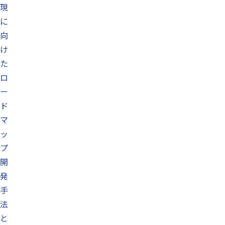
現
に
向
け
た
ロ
ー
ド
マ
ッ
プ
開
発
手
法
と