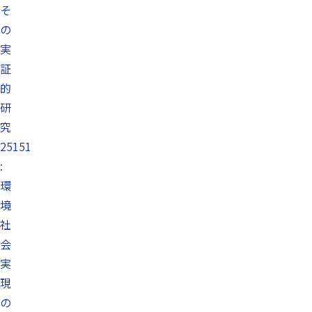
そ
の
実
証
的
研
究
25151
:
環
境
社
会
実
現
の