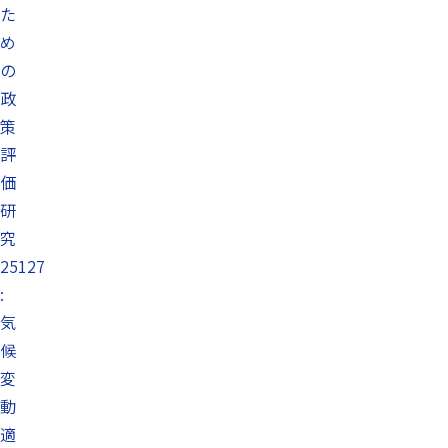
た
め
の
政
策
評
価
研
究
25127
:
気
候
変
動
適