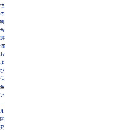
性
の
統
合
評
価
お
よ
び
保
全
ツ
ー
ル
開
発