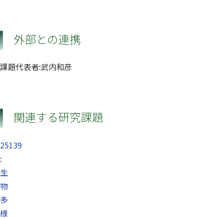
外部との連携
課題代表者:武内和彦
関連する研究課題
25139
:
生
物
多
様