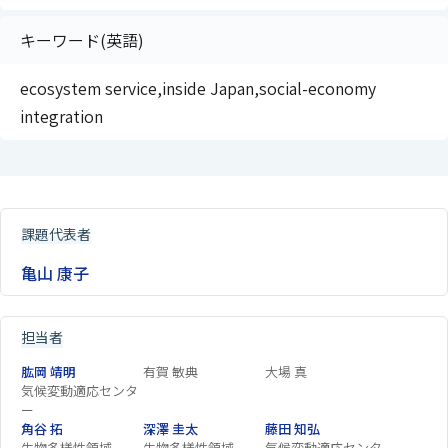
キーワード(英語)
ecosystem service,inside Japan,social-economy
integration
課題代表者
亀山 康子
担当者
肱岡 靖明
有賀 敏典
大場 真
気候変動適応センタ
ー
角谷 拓
深澤 圭太
藤田 知弘
生物多様性領域
生物多様性領域
気候変動適応センタ