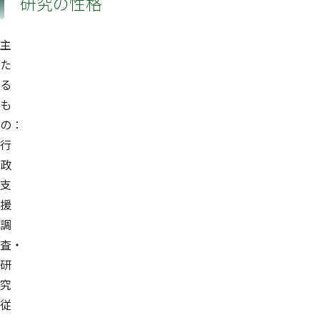
研究の性格
主
た
る
も
の：
行
政
支
援
調
査・
研
究
従