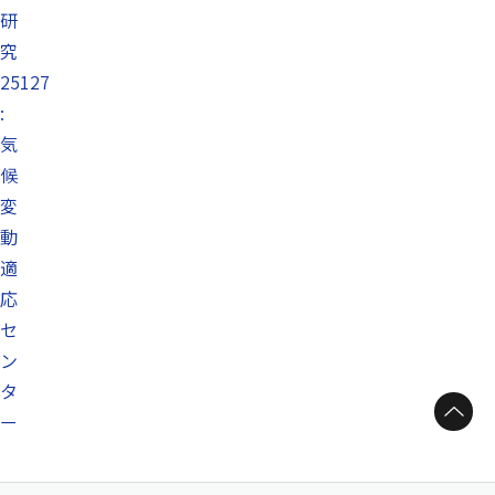
研
究
25127
:
気
候
変
動
適
応
セ
ン
タ
ページトップへ
ー