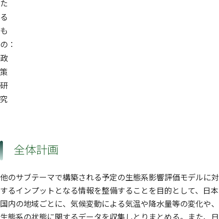
た
る
も
の：
政
策
研
究
全体計画
他のサブテーマで構築される予定の生態系影響評価モデルに対
するインプットとなる情報を整備することを目的として、日本
国内の地域ごとに、気候変動による気温や降水量等の変化や、
生態系の状態に関するデータを収集しとりまとめる。また、日