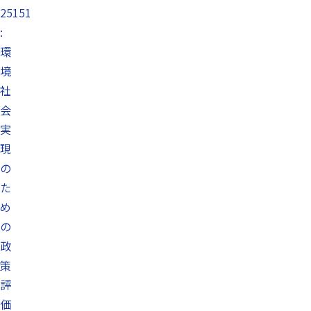
25151
:
環
境
社
会
実
現
の
た
め
の
政
策
評
価