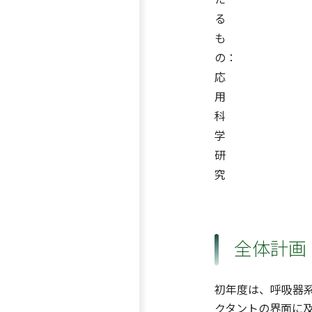
る
も
の：
応
用
科
学
研
究
全体計画
初年度は、呼吸器系
クタントの界面に