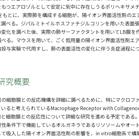
をもつエアロゾルとして安定に気中に存在しうるポリヘキサメ
験の結果をもとに、実際肺を構成する細胞が、陽イオン界面活性剤
に調べる。ジパルミトイルホスファチジルコリンを用いた表面
の変化を調べた後、実際の肺サーファクタントを用いてLB膜を
調べる。マウスを用いて、ごく低用量の陽イオン界面活性剤エ
内投与実験で代用すし、肺の表面活性の変化に伴う炎症過程に
研究概要
剤の細胞膜との反応機構を詳細に調べるために、特にマクロフ
考えられているMacrophage Receptor with Collageno
荷と細胞膜との反応性について詳細な研究を進める予定である
酸性条件下で機能しているオルガネラであるリソソームやオー
て吸入した陽イオン界面活性剤の影響を、in vitro細胞系