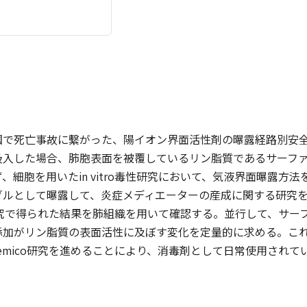
国で死亡事故に繫がった、陽イオン界面活性剤の曝露経路別安
吸入した場合、肺胞表面を被覆しているリン脂質であるサーフ
、細胞を用いたin vitro毒性研究において、気液界面曝露
ルとして曝露して、炎症メディエーターの産成に関する研究を行う
tro研究で得られた結果を肺組織を用いて確認する。並行して、
がリン脂質の表面活性に及ぼす変化を定量的に求める。これら、in 
 chemico研究を進めることにより、消毒剤として日常使用さ