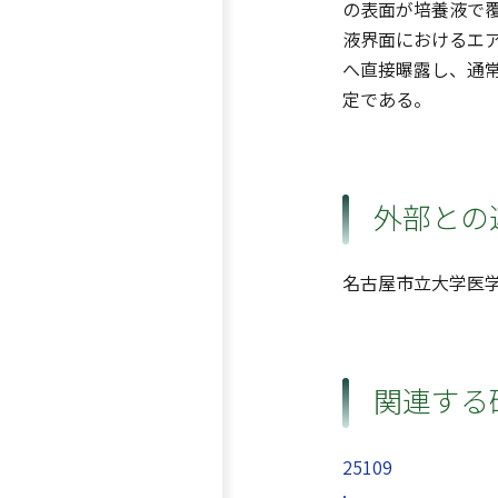
の表面が培養液で
液界面におけるエ
へ直接曝露し、通
定である。
外部との
名古屋市立大学医
関連する
25109