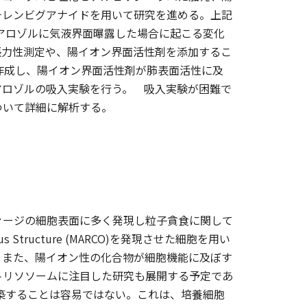
チレンビグアナイドを用いて研究を進める。上記
のエアロゾルに気液界面曝露した場合に起こる変化
張力性測定や、陽イオン界面活性剤を添加するこ
作成し、陽イオン界面活性剤が肺表面活性に及
アロゾルの吸入実験を行う。 吸入実験が困難で
ついて詳細に解析する。
ァージの細胞表面に多く発現し粒子貪食に関して
us Structure (MARCO)を発現させた細胞を用い
。また、陽イオン性の化合物が細胞機能に及ぼす
トリソソームに注目した研究も展開する予定であ
で構築することは容易ではない。これは、培養細胞