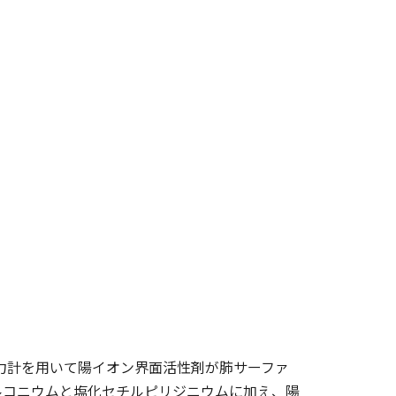
面張力計を用いて陽イオン界面活性剤が肺サーファ
ルコニウムと塩化セチルピリジニウムに加え、陽