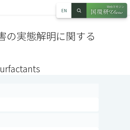
Webマガジン
EN
検索
（別ウインドウで
サイト内検索
害の実態解明に関する
surfactants