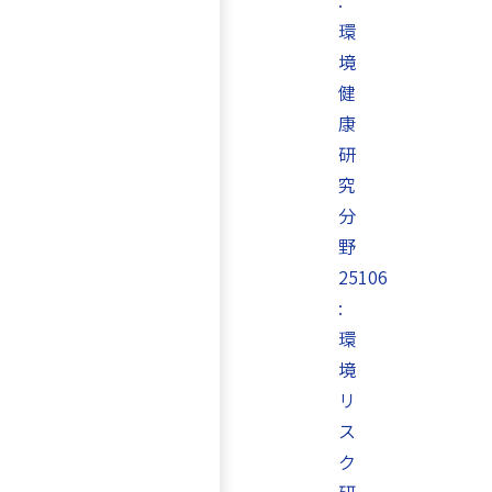
:
環
境
健
康
研
究
分
野
25106
:
環
境
リ
ス
ク