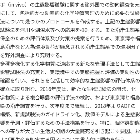
ボ（in vivo）の生態影響試験に関する諸外国での動向調査を元
にして、包括的かつ効率的な化学物質管理のために必要な試験
法について幾つかのプロトコールを作成する。上記の生態影響
試験法を河川や湖沼水等への応用を検討する。また沿岸生態系
保全のための評価体系及び対策の提案を行うため、東京湾や福
島沿岸など人為環境負荷が懸念される沿岸生態系での環境因子
を野外調査により究明する。
多種多様化する化学物質に適応する新たな管理手法として生態
影響試験法の充実と、実環境中での実態把握と評価の実効性の
確認を行い、それらを包括して効率的な生態影響の評価体系の
確立に取り組む。2016年度は、新たな生物試験法の開発、化
学物質による複合曝露の評価手法の検討、および東京湾と福島
県の沿岸調査を行う。次年度まで継続し、2018年よりAOPの
構築、新規試験法のガイドライン化、数値モデルによる生態影
響を予測・評価するための手法構築を行う。特に、個体群動態
への寄与が大きい生活史初期の大量斃死を引き起こす要因、お
よび再生産を阻害する因子について重点的に調査を行う。