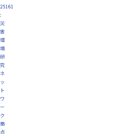
25161
:
災
害
環
境
研
究
ネ
ッ
ト
ワ
ー
ク
拠
点