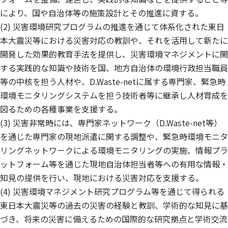
により、国や自治体等の施策設計とその推進に資する。
(2) 災害環境研究プログラムの推進を通じて体系化された東日
本大震災等における災害対応の教訓や、それを活用して新たに
開発した効果的教育手法を提供し、災害環境マネジメントに関
する実践的な知識や技術を国、地方自治体の環境行政担当職員
等の中核を担う人材や、D.Waste-netに属する専門家、緊急時
環境モニタリングシステムを担う技術者等に継承し人材育成を
図るための各種事業を支援する。
(3) 災害非常時には、専門家ネットワーク（D.Waste-net等）
を通じた専門家の現地派遣に関する調整や、緊急時環境モニタ
リングネットワークによる環境モニタリングの実施、情報プラ
ットフォーム等を通じた現地自治体担当者等への有用な情報・
知見の提供を行い、現地における災害対応を支援する。
(4) 災害環境マネジメント研究プログラム等を通じて得られる
東日本大震災等の過去の災害の経験と教訓、学術的な知見に基
づき、将来の災害に備えるための国際的な研究拠点と学術交流