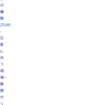
の
構
築
25160
:
災
害
に
伴
う
環
境・
健
康
の
リ