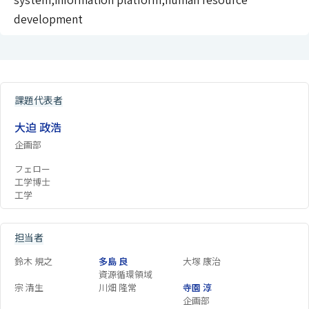
development
課題代表者
大迫 政浩
企画部
フェロー
工学博士
工学
担当者
鈴木 規之
多島 良
大塚 康治
資源循環領域
宗 清生
川畑 隆常
寺園 淳
企画部