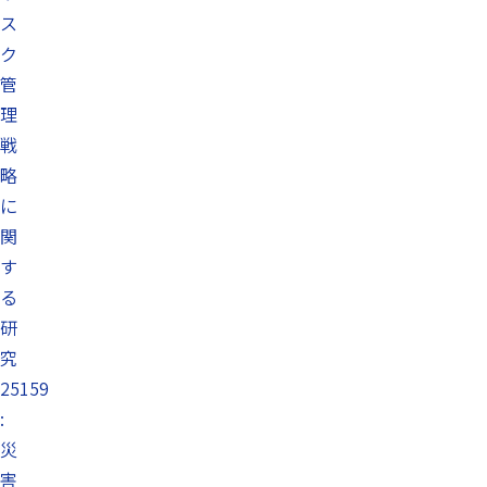
ス
ク
管
理
戦
略
に
関
す
る
研
究
25159
:
災
害