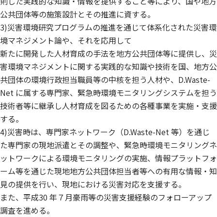
則した実践的な知識・情報を提供すること等により、国や地方
公共団体等の施策設計とその推進に資する。
3)災害環境研究プログラムの推進を通じて体系化された災害環
境マネジメント論や、それを応用して
新たに開発した人材育成の手法を地方公共団体等に提供し、災
害環境マネジメントに関する実践的な知識や技術を国、地方公
共団体の環境行政担当職員等の中核を担う人材や、D.Waste-
Net に属する専門家、緊急時環境モニタリングシステムを担う
技術者等に継承し人材育成を図るための各種事業を実施・支援
する。
4)災害時は、専門家ネットワーク（D.Waste-Net 等）を通じ
た専門家の現地派遣とその調整や、緊急時環境モニタリングネ
ットワークによる環境モニタリングの実施、情報プラットフォ
ーム等を通じた現地地方公共団体担当者等への有用な情報・知
見の提供を行い、現地における災害対応を支援する。
また、平成30 年７月豪雨等の災害支援経験のフォローアップ
調査を進める。