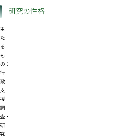
研究の性格
主
た
る
も
の：
行
政
支
援
調
査・
研
究