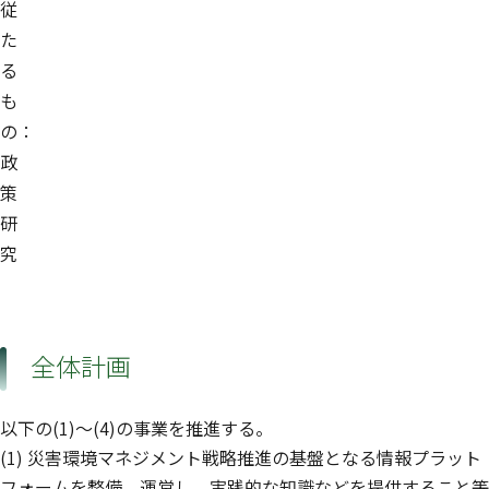
従
た
る
も
の：
政
策
研
究
全体計画
以下の(1)〜(4)の事業を推進する。
(1) 災害環境マネジメント戦略推進の基盤となる情報プラット
フォームを整備、運営し、実践的な知識などを提供すること等