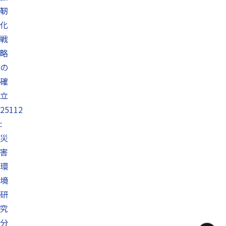
靭
化
戦
略
の
確
立
25112
:
災
害
環
境
研
究
分