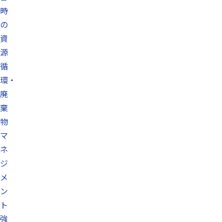
時
の
資
源
循
環・
廃
棄
物
マ
ネ
ジ
メ
ン
ト
強