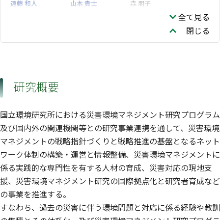
遠藤 和人
山本 貴士
森 朋子
福島地域協働研究拠
資源循環領域
全て見る
点
閉じる
森嶋 順子
鈴木 薫
飯野 成憲
研究概要
国立環境研究所における災害環境マネジメント研究プログラム
及び国内外の関連機関等との研究事業連携を通して、災害環境
マネジメントの戦略指針づくりと戦略推進の基盤となるネット
ワーク体制の構築・運営と情報整備、災害環境マネジメントに
係る実践的な専門性を有する人材の育成、災害対応の現地支
援、災害環境マネジメント研究の国際拠点化と研究者育成など
の事業を推進する。
すなわち、過去の災害に伴う環境問題と対応に係る経験や教訓