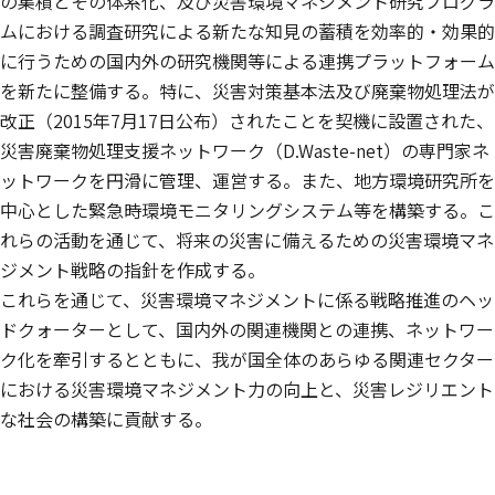
の集積とその体系化、及び災害環境マネジメント研究プログラ
ムにおける調査研究による新たな知見の蓄積を効率的・効果的
に行うための国内外の研究機関等による連携プラットフォーム
を新たに整備する。特に、災害対策基本法及び廃棄物処理法が
改正（2015年7月17日公布）されたことを契機に設置された、
災害廃棄物処理支援ネットワーク（D.Waste-net）の専門家ネ
ットワークを円滑に管理、運営する。また、地方環境研究所を
中心とした緊急時環境モニタリングシステム等を構築する。こ
れらの活動を通じて、将来の災害に備えるための災害環境マネ
ジメント戦略の指針を作成する。
これらを通じて、災害環境マネジメントに係る戦略推進のヘッ
ドクォーターとして、国内外の関連機関との連携、ネットワー
ク化を牽引するとともに、我が国全体のあらゆる関連セクター
における災害環境マネジメント力の向上と、災害レジリエント
な社会の構築に貢献する。