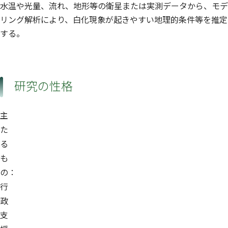
水温や光量、流れ、地形等の衛星または実測データから、モデ
リング解析により、白化現象が起きやすい地理的条件等を推定
する。
研究の性格
主
た
る
も
の：
行
政
支