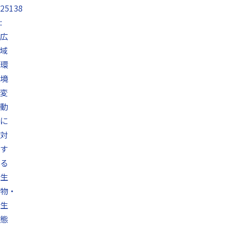
25138
:
広
域
環
境
変
動
に
対
す
る
生
物・
生
態