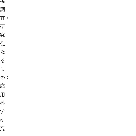
援
調
査・
研
究
従
た
る
も
の：
応
用
科
学
研
究