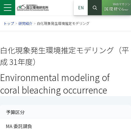
Webマガジン
EN
検索
（別ウイン
サイト内検索
トップ
>
研究紹介
>
白化現象発生環境推定モデリング
白化現象発生環境推定モデリング（平
成 31年度）
Environmental modeling of
coral bleaching occurrence
ンドウで開きます）
ウインドウで開きます）
別ウインドウで開きます）
予算区分
MA 委託請負