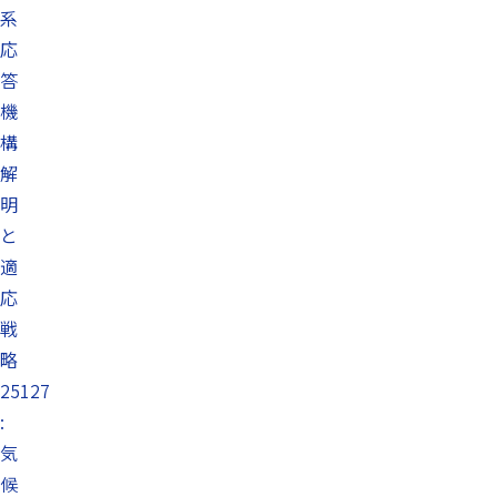
系
応
答
機
構
解
明
と
適
応
戦
略
25127
:
気
候