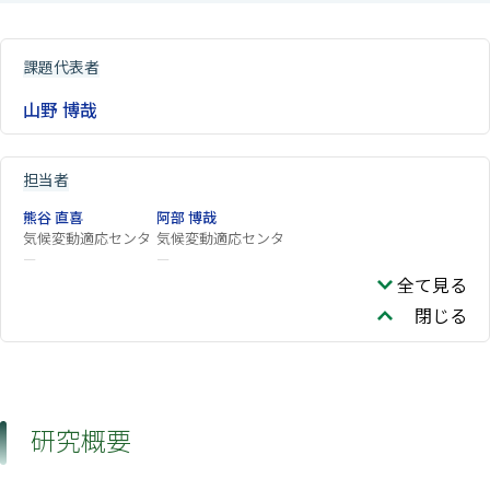
課題代表者
山野 博哉
担当者
熊谷 直喜
阿部 博哉
気候変動適応センタ
気候変動適応センタ
ー
ー
全て見る
閉じる
研究概要