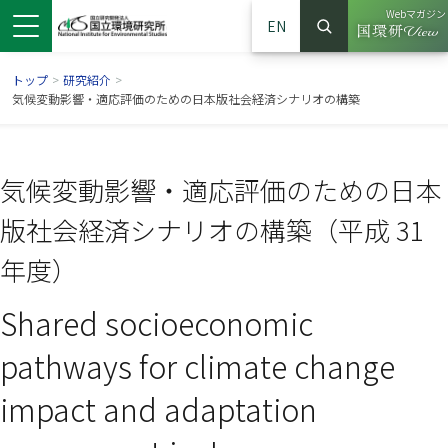
Webマガジン
EN
検索
（別ウイン
サイト内検索
トップ
>
研究紹介
>
気候変動影響・適応評価のための日本版社会経済シナリオの構築
気候変動影響・適応評価のための日本
版社会経済シナリオの構築（平成 31
年度）
Shared socioeconomic
ンドウで開きます）
ウインドウで開きます）
別ウインドウで開きます）
pathways for climate change
impact and adaptation