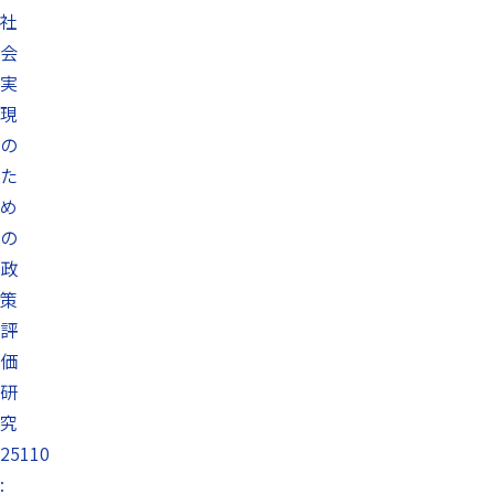
社
会
実
現
の
た
め
の
政
策
評
価
研
究
25110
: