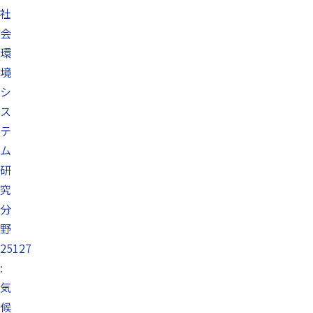
社
会
環
境
シ
ス
テ
ム
研
究
分
野
25127
:
気
候