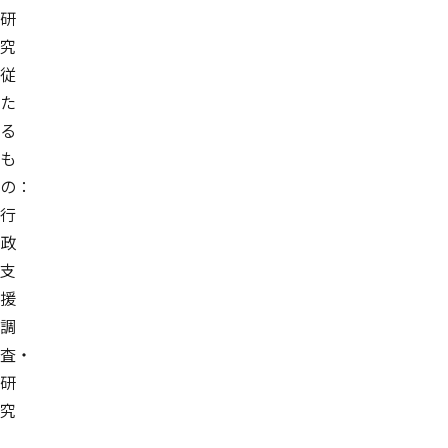
研
究
従
た
る
も
の：
行
政
支
援
調
査・
研
究