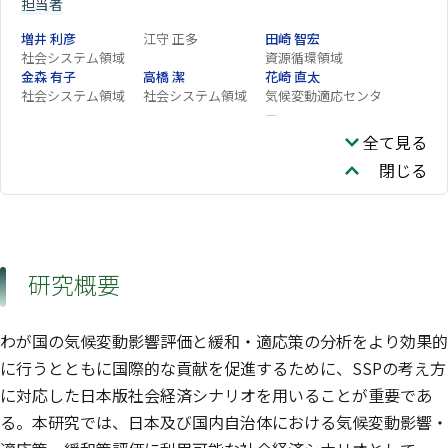
担当者
増井 利彦
江守 正多
田崎 智宏
社会システム領域
資源循環領域
金森 有子
高橋 潔
花崎 直太
社会システム領域
社会システム領域
気候変動適応センタ
ー
五味 馨
有賀 敏典
全て見る
福島地域協働研究拠
閉じる
点
研究概要
わが国の気候変動影響評価と緩和・適応策の分析をより効果的
に行うとともに国際的な貢献を促進するために、SSPの考え方
に対応した日本版社会経済シナリオを用いることが重要であ
る。本研究では、日本及び国内自治体における気候変動影響・