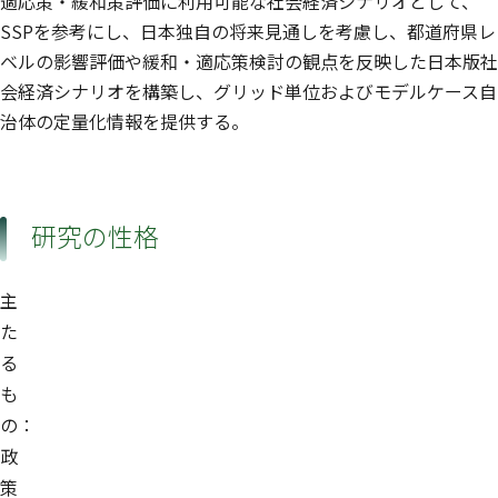
適応策・緩和策評価に利用可能な社会経済シナリオとして、
SSPを参考にし、日本独自の将来見通しを考慮し、都道府県レ
ベルの影響評価や緩和・適応策検討の観点を反映した日本版社
会経済シナリオを構築し、グリッド単位およびモデルケース自
治体の定量化情報を提供する。
研究の性格
主
た
る
も
の：
政
策