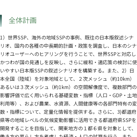
全体計画
1）世界SSP、海外の地域SSPの事例、既往の日本版叙述シナ
リオ、国内の各種の中長期的計画・政策を調査し、日本のシナ
リオユーザーへのヒアリングを行うことで、世界SSPと対応し
かつわが国の見通しを反映し、さらに緩和・適応策の検討に使
いやすい日本版SSPの叙述シナリオを構築する。また、2）日
本全国（陸域）を対象地域として、２次メッシュ（約10km）
あるいは３次メッシュ（約1km）の空間解像度で、複数部門の
影響評価で広く用いられる基礎変数・指標（人口・GDP・土地
利用等）、および農業、水資源、人間健康等の各部門特有の変
数・指標について、定量化情報を提供する。さらに、3)都道府
県等の地域レベルの気候変動影響に活用できる都道府県SSPを
開発することを目指して、関東地方の１都６県を対象として、
働き方や暮らし方を考慮した経済・人口の試算を行う。また、