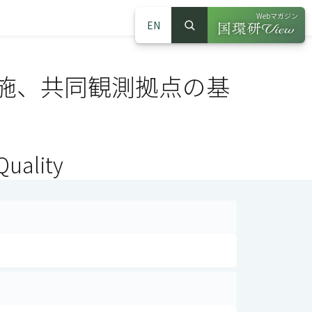
Webマガジン
EN
検索
（別ウインドウで
サイト内検索
施、共同観測拠点の基
Quality