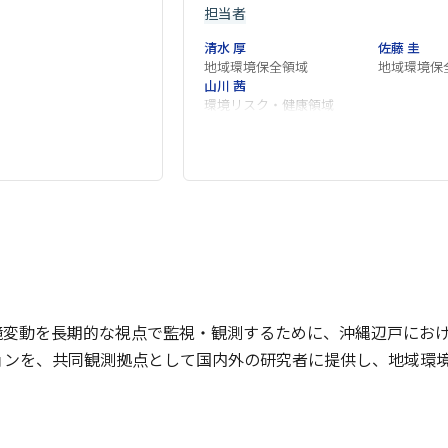
担当者
清水 厚
佐藤 圭
地域環境保全領域
地域環境保
山川 茜
環境リスク・健康領域
境変動を長期的な視点で監視・観測するために、沖縄辺戸にお
ョンを、共同観測拠点として国内外の研究者に提供し、地域環