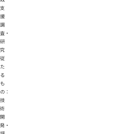
支
援
調
査・
研
究
従
た
る
も
の：
技
術
開
発・
評