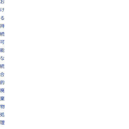
お
け
る
持
続
可
能
な
統
合
的
廃
棄
物
処
理