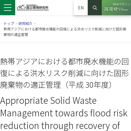
Webマガジン
EN
検索
（別ウイン
サイト内検索
トップ
>
研究紹介
>
熱帯アジアにおける都市廃水機能の回復による洪水リスク削減に向けた固形廃
棄物の適正管理
熱帯アジアにおける都市廃水機能の回
復による洪水リスク削減に向けた固形
廃棄物の適正管理（平成 30年度）
Appropriate Solid Waste
ンドウで開きます）
ウインドウで開きます）
別ウインドウで開きます）
Management towards flood risk
reduction through recovery of