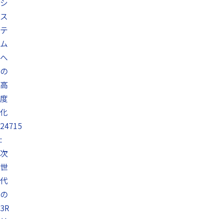
シ
ス
テ
ム
へ
の
高
度
化
24715
:
次
世
代
の
3R