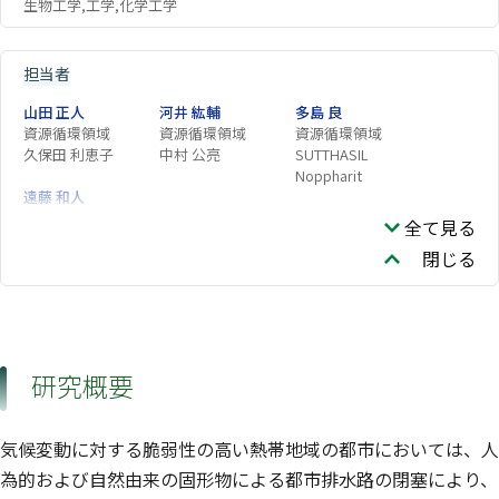
生物工学,工学,化学工学
担当者
山田 正人
河井 紘輔
多島 良
資源循環領域
資源循環領域
資源循環領域
久保田 利恵子
中村 公亮
SUTTHASIL
Noppharit
遠藤 和人
福島地域協働研究拠
全て見る
点
閉じる
研究概要
気候変動に対する脆弱性の高い熱帯地域の都市においては、人
為的および自然由来の固形物による都市排水路の閉塞により、