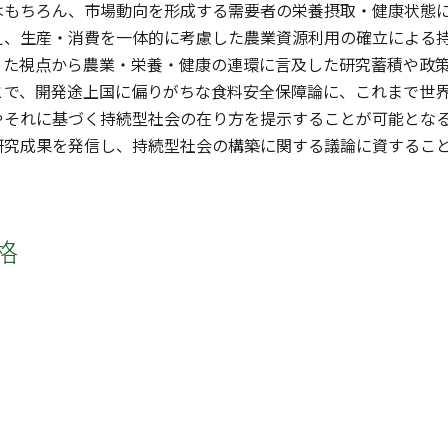
はもちろん、市場動向を形成する需要者の栄養摂取・健康状態
え、生産・消費を一体的に考慮した農業資源利用の確立による
った視点から農業・栄養・健康の連環に言及した研究蓄積や政策
とで、開発途上国に偏りがちな食料安全保障論に、これまで世
やそれに基づく持続型社会の在り方を提示することが可能となる
研究成果を発信し、持続型社会の構築に関する議論に資するこ
格