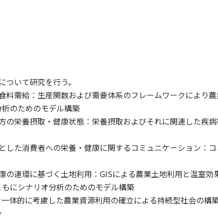
点について研究を行う。
び食料需給：生産関数および需要体系のフレームワークにより農
分析のためのモデル構築
双方の栄養摂取・健康状態：栄養摂取およびそれに関連した疾病
心とした消費者への栄養・健康に関するコミュニケーション：コ
康の連環に基づく土地利用：GISによる農業土地利用と温室
ともにシナリオ分析のためのモデル構築
を一体的に考慮した農業資源利用の確立による持続型社会の構
ン