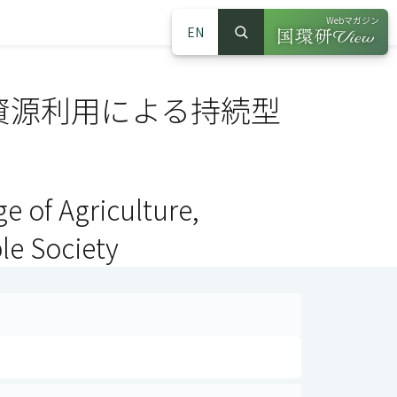
Webマガジン
EN
検索
（別ウインドウで
サイト内検索
資源利用による持続型
ge of Agriculture,
le Society