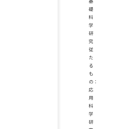
基
礎
科
学
研
究
従
た
る
も
の：
応
用
科
学
研