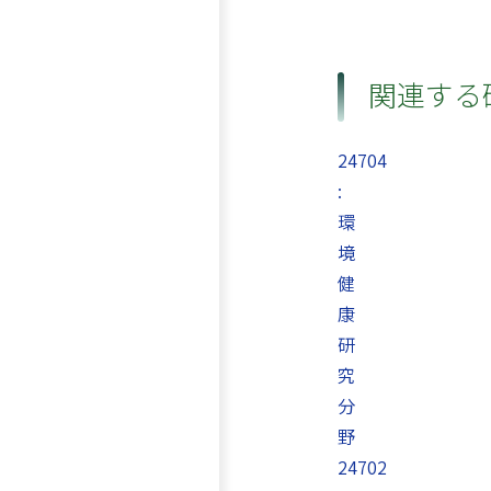
関連する
24704
:
環
境
健
康
研
究
分
野
24702