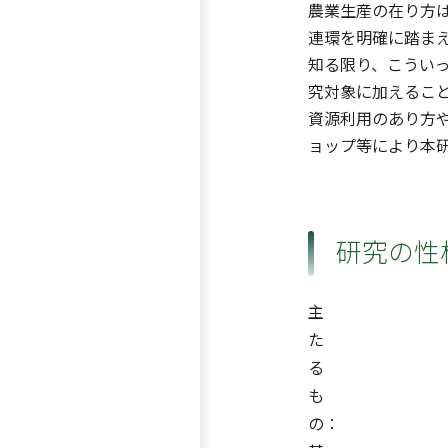
農業生産の在り方
連環を明確に踏ま
知る限り、こうい
究対象に加えるこ
資源利用のあり方
ョップ等により本
研究の性
主
た
る
も
の：