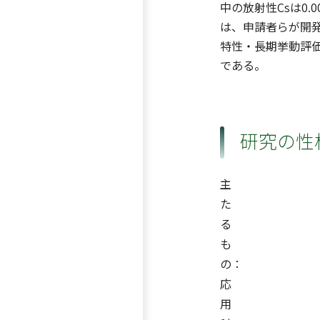
中の放射性Csは0
は、申請者らが開発
特性・長期挙動評
である。
研究の性
主
た
る
も
の：
応
用