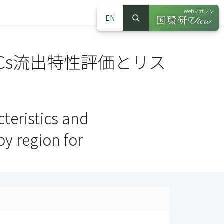
Webマガジン
EN
検索
（別ウインドウで
サイト内検索
Cs流出特性評価とリス
teristics and
y region for