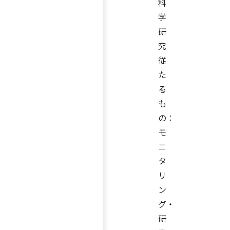
科
学
研
究
従
た
る
も
の：
モ
ニ
タ
リ
ン
グ・
研