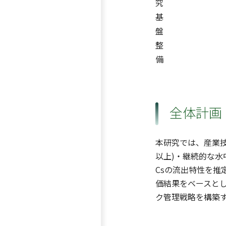
究
基
盤
整
備
全体計画
本研究では、産業
以上)・継続的な
Csの流出特性を推
価結果をベースと
ク管理戦略を構築