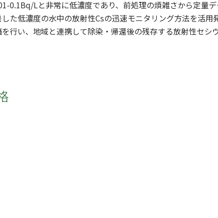
.001-0.1Bq/Lと非常に低濃度であり、前処理の煩雑さから
した低濃度の水中の放射性Csの迅速モニタリング方法を活用
価を行い、地域と連携して除染・帰還後の残存する放射性セシ
格