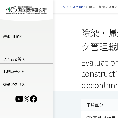
トップ
>
研究紹介
>
除染・帰還を見据え
除染・帰
採用案内
ク管理戦
よくある質問
Evaluation
constructi
お問い合わせ
decontami
交通アクセス
（別ウインドウで開きます）
（別ウインドウで開きます）
（別ウインドウで開きます）
予算区分
CD 文科-科研費