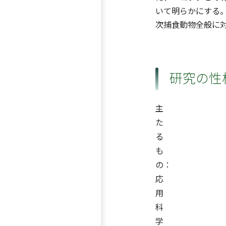
いて明らかにする
次捕食動物全般に
研究の性
主
た
る
も
の：
応
用
科
学