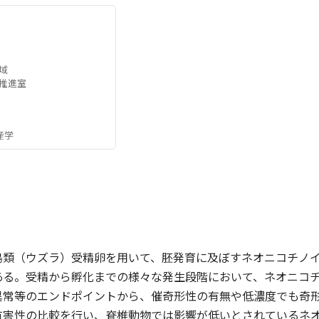
域
推進室
産学
鳥類（ウズラ）受精卵を用いて、胚発育に及ぼすネオニコチノ
ある。受精から孵化までの様々な発生段階において、ネオニコ
異常等のエンドポイントから、催奇形性の有無や低濃度でも奇
有害性の比較を行い、脊椎動物では影響が低いとされているネ