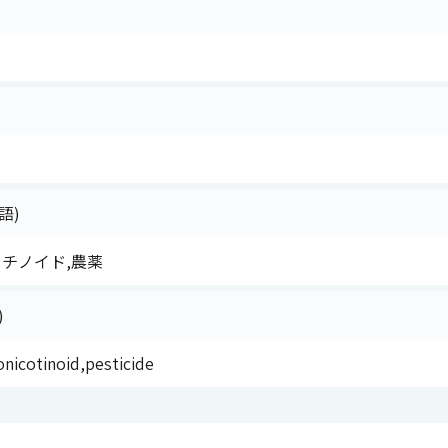
語)
コチノイド,農薬
)
nicotinoid,pesticide