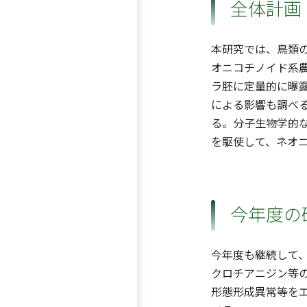
全体計画
本研究では、鳥類
オニコチノイド系
ラ胚に定量的に曝
による影響も調べ
る。分子生物学的
を駆使して、ネオ
今年度の
今年度も継続して
クロチアニジン等
形態形成異常等を