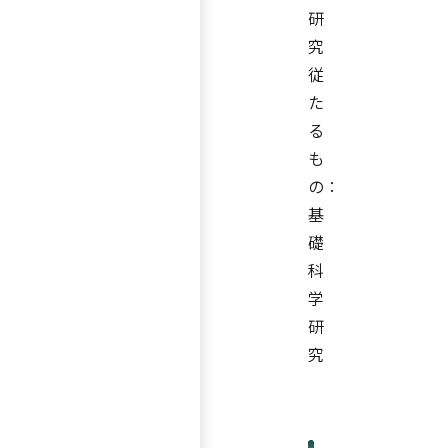
研
究
従
た
る
も
の：
基
礎
科
学
研
究