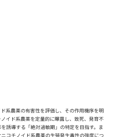
イド系農薬の有害性を評価し、その作用機序を明
チノイド系農薬を定量的に曝露し、致死、発育不
形を誘導する「絶対過敏期」の特定を目指す。ま
オニコチノイド系農薬の生殖発生毒性の強度につ