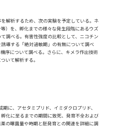
序を解析するため、次の実験を予定している。ネ
ン等）を、孵化までの様々な発生段階にあるウズ
いて調べる。有害性強度の比較として、ニコチン
を誘導する「絶対過敏期」の有無について調べ
用機序について調べる。さらに、キメラ作出技術
について解析する。
成期に、アセタミプリド、イミダクロプリド、
、孵化に至るまでの期間に致死、発育不全および
農薬の曝露量や時期と胚発育との関連を詳細に調