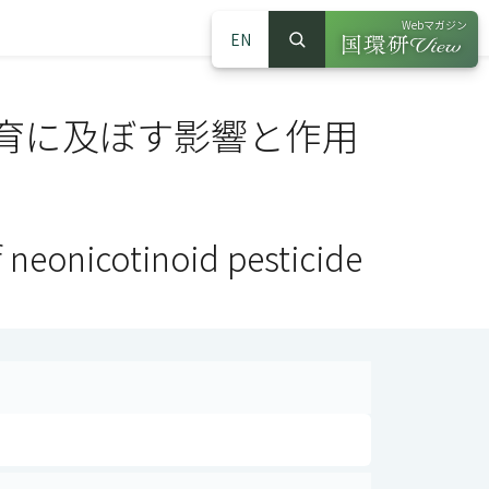
Webマガジン
EN
検索
（別ウインドウで
サイト内検索
育に及ぼす影響と作用
 neonicotinoid pesticide