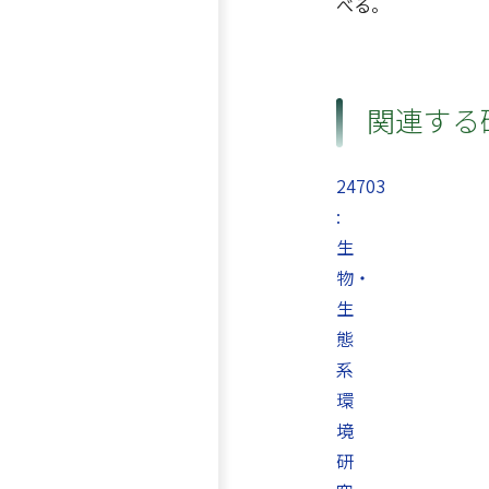
べる。
関連する
24703
:
生
物・
生
態
系
環
境
研