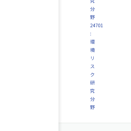
究
分
野
24701
:
環
境
リ
ス
ク
研
究
分
野