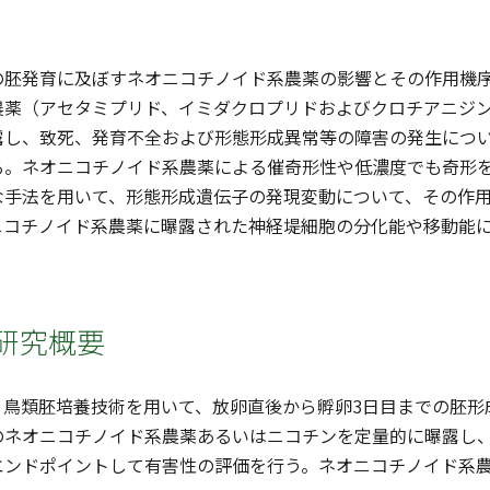
の胚発育に及ぼすネオニコチノイド系農薬の影響とその作用機
農薬（アセタミプリド、イミダクロプリドおよびクロチアニジ
露し、致死、発育不全および形態形成異常等の障害の発生につ
る。ネオニコチノイド系農薬による催奇形性や低濃度でも奇形
な手法を用いて、形態形成遺伝子の発現変動について、その作
ニコチノイド系農薬に曝露された神経堤細胞の分化能や移動能
研究概要
、鳥類胚培養技術を用いて、放卵直後から孵卵3日目までの胚形
のネオニコチノイド系農薬あるいはニコチンを定量的に曝露し
エンドポイントして有害性の評価を行う。ネオニコチノイド系