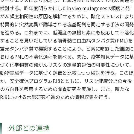
シークエンスにより測定し、ヒ素汚染とDNAメチル化の関連を
検討する。昨年度明らかにしたin vivo mutagenesis頻度と発
がん頻度相関性の原因を解析するために、酸化ストレスにより
特異的に突然変異が誘導される塩基配列を同定する手法の開発
を進める。これまでに、低濃度の無機ヒ素にも反応して不溶化
することを見いだしている前骨髄性白血病タンパク質(PML)を
蛍光タンパク質で標識することにより、ヒ素に曝露した細胞に
おけるPMLの不溶化過程を調べる。また、疫学知見データに基
づく化学物質の発がんリスクの定量的評価の可能性について、
動物実験データに基づく評価と比較しつつ検討を行う。このほ
か、安全確保プログラムPJ8とともに、リスク健康分野の今後
の方向性を考察するための調査研究を実施し、また、新たな
PJ9における水銀研究推進のための情報収集を行う。
外部との連携