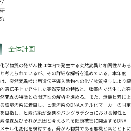
学
研
究
全体計画
化学物質の発がん性は体内で発生する突然変異と相関性がある
と考えられているが、その詳細な解析を進めている。本年度
は、突然変異検出用遺伝子導入動物への化学物質投与により標
的遺伝子上で発生した突然変異の特徴と、腫瘍内で発生した突
然変異の特徴との関連性の解析を進める。また、無機ヒ素によ
る環境汚染に着目し、ヒ素汚染のDNAメチル化マーカーの同定
を目指し、ヒ素汚染が深刻なバングラデシュにおける慢性ヒ
素曝露及びそれが原因と考えられる健康被害に関連するDNA
メチル化変化を検討する。発がん物質である無機ヒ素とヒトに