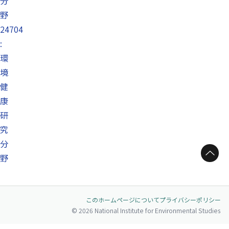
分
野
24704
:
環
境
健
康
研
究
分
ページトップへ
野
このホームページについて
プライバシーポリシー
© 2026 National Institute for Environmental Studies