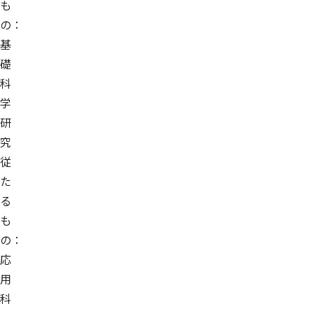
も
の：
基
礎
科
学
研
究
従
た
る
も
の：
応
用
科