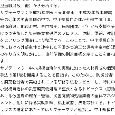
担当職員数、他）から分析する。
サブテーマ２：平成27年関東・東北豪雨、平成28年熊本地震
等の近年の災害事例の中で、中小規模自治体が外部主体（国、
都道府県、他市町村、専門機関、民間団体、他）から支援を受
けつつ実施した災害廃棄物処理のプロセス、体制、課題、教訓
をヒアリング調査により整理する。このことで、中小規模自治
体における外部主体と連携した円滑かつ適正な災害廃棄物処理
の在り方を明らかにし、事前準備の到達目標を示すことを目指
す。
サブテーマ３：中小規模自治体の実態に沿った人材育成の個別
手法の第1版を開発することを目指す。このために、防災分野
と廃棄物分野で実施されている研修手法をレビューし、特に中
小規模自治体の災害廃棄物処理で重要となるトピックス（初動
おける仮置場の確保・管理、災害廃棄物処理業務の全体マネジ
メント、他）に係る実動訓練、机上演習手法を設計する。トピ
ックスの選定にあたってはサブテーマ２と連携し、中小規模自