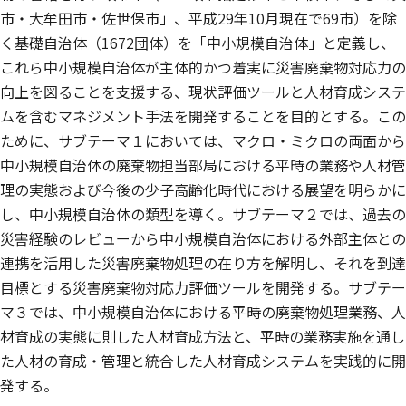
市・大牟田市・佐世保市」、平成29年10月現在で69市）を除
く基礎自治体（1672団体）を「中小規模自治体」と定義し、
これら中小規模自治体が主体的かつ着実に災害廃棄物対応力の
向上を図ることを支援する、現状評価ツールと人材育成システ
ムを含むマネジメント手法を開発することを目的とする。この
ために、サブテーマ１においては、マクロ・ミクロの両面から
中小規模自治体の廃棄物担当部局における平時の業務や人材管
理の実態および今後の少子高齢化時代における展望を明らかに
し、中小規模自治体の類型を導く。サブテーマ２では、過去の
災害経験のレビューから中小規模自治体における外部主体との
連携を活用した災害廃棄物処理の在り方を解明し、それを到達
目標とする災害廃棄物対応力評価ツールを開発する。サブテー
マ３では、中小規模自治体における平時の廃棄物処理業務、人
材育成の実態に則した人材育成方法と、平時の業務実施を通し
た人材の育成・管理と統合した人材育成システムを実践的に開
発する。