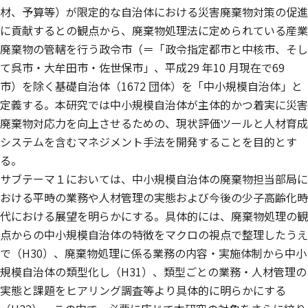
材、予算等）が限定的な自治体における災害廃棄物対策の促進
に貢献するとの観点から、廃棄物処理法に定められている産業
廃棄物の管轄を行う政令市（＝「政令指定都市と中核市、そし
て呉市・大牟田市・佐世保市」、平成29 年10 月現在で69
市）を除く基礎自治体（1672 団体）を「中小規模自治体」と
定義する。本研究では中小規模自治体が主体的かつ着実に災害
廃棄物対応力を向上させるための、現状評価ツールと人材育成
システムを含むマネジメント手法を開発することを目的とす
る。
サブテーマ１においては、中小規模自治体の廃棄物担当部局に
おける平時の業務や人材管理の実態および今後の少子高齢化時
代における展望を明らかにする。具体的には、廃棄物処理の観
点からの中小規模自治体の特徴をマクロの視点で整理したうえ
で（H30）、廃棄物処理に係る業務の内容・実施体制から中小
規模自治体の類型化し（H31）、類型ごとの業務・人材管理の
実態と課題をヒアリング調査等より具体的に明らかにする