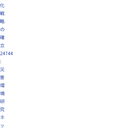
化
戦
略
の
確
立
24744
:
災
害
環
境
研
究
ネ
ッ