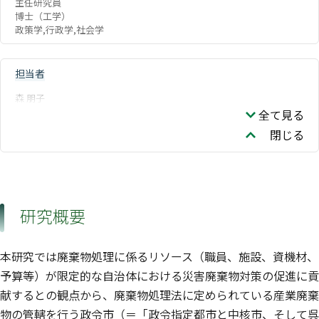
主任研究員
博士（工学）
政策学,行政学,社会学
担当者
森 朋子
全て見る
閉じる
研究概要
本研究では廃棄物処理に係るリソース（職員、施設、資機材、
予算等）が限定的な自治体における災害廃棄物対策の促進に貢
献するとの観点から、廃棄物処理法に定められている産業廃棄
物の管轄を行う政令市（＝「政令指定都市と中核市、そして呉