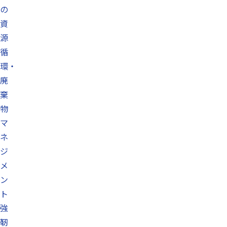
の
資
源
循
環・
廃
棄
物
マ
ネ
ジ
メ
ン
ト
強
靭