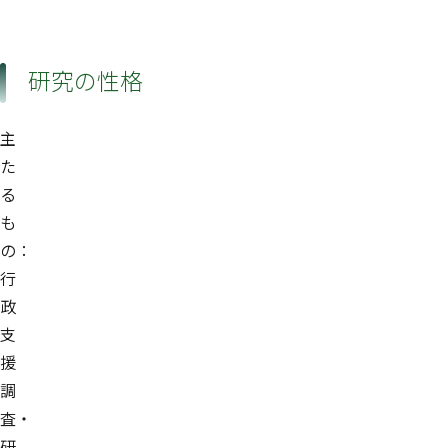
研究の性格
主
た
る
も
の：
行
政
支
援
調
査・
研