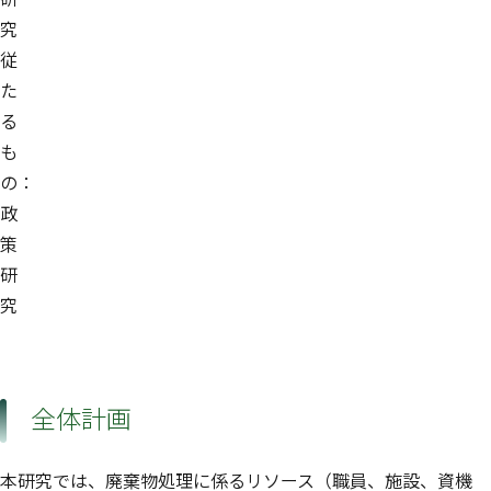
究
従
た
る
も
の：
政
策
研
究
全体計画
本研究では、廃棄物処理に係るリソース（職員、施設、資機