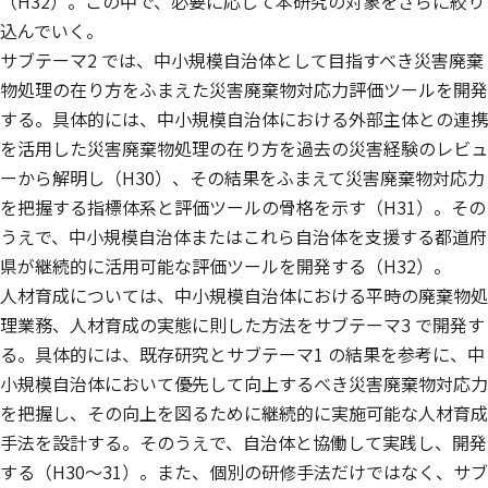
（H32）。この中で、必要に応じて本研究の対象をさらに絞り
込んでいく。
サブテーマ2 では、中小規模自治体として目指すべき災害廃棄
物処理の在り方をふまえた災害廃棄物対応力評価ツールを開発
する。具体的には、中小規模自治体における外部主体との連携
を活用した災害廃棄物処理の在り方を過去の災害経験のレビュ
ーから解明し（H30）、その結果をふまえて災害廃棄物対応力
を把握する指標体系と評価ツールの骨格を示す（H31）。その
うえで、中小規模自治体またはこれら自治体を支援する都道府
県が継続的に活用可能な評価ツールを開発する（H32）。
人材育成については、中小規模自治体における平時の廃棄物処
理業務、人材育成の実態に則した方法をサブテーマ3 で開発す
る。具体的には、既存研究とサブテーマ1 の結果を参考に、中
小規模自治体において優先して向上するべき災害廃棄物対応力
を把握し、その向上を図るために継続的に実施可能な人材育成
手法を設計する。そのうえで、自治体と協働して実践し、開発
する（H30〜31）。また、個別の研修手法だけではなく、サブ