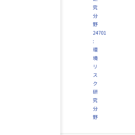
究
分
野
24701
:
環
境
リ
ス
ク
研
究
分
野