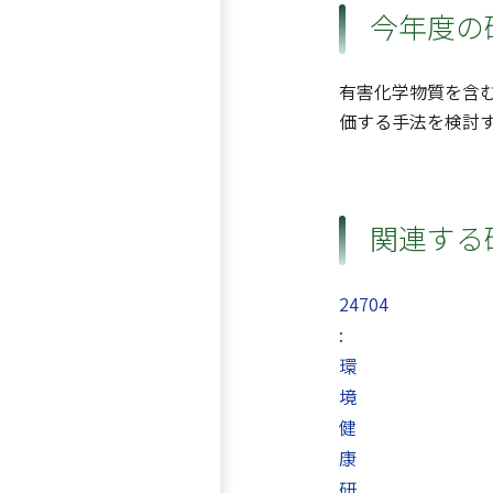
今年度の
有害化学物質を含
価する手法を検討す
関連する
24704
:
環
境
健
康
研