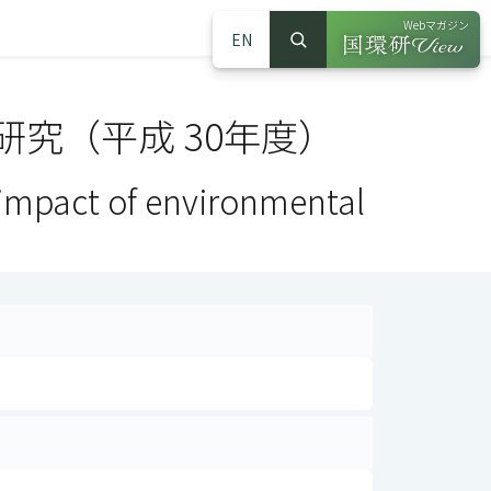
Webマガジン
EN
検索
（別ウインドウで
サイト内検索
究（平成 30年度）
 impact of environmental