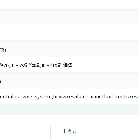
語)
in vivo評価法,in vitro評価法
)
entral nervous system,In vivo evaluation method,In vitro e
担当者