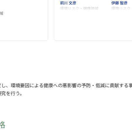
前川 文彦
伊藤 智彦
環境リスク・健康領域
環境リスク
域
定し、環境要因による健康への悪影響の予防・低減に貢献する
研究を行う。
格