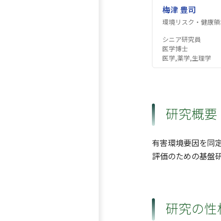
梅津 豊司
環境リスク・健康領
シニア研究員
医学博士
医学,薬学,生理学
研究概要
有害環境要因を同
評価のための基盤
研究の性