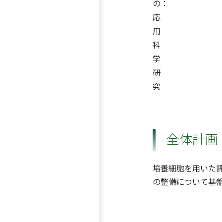
の：
応
用
科
学
研
究
全体計画
培養細胞を用いた
の整備について基