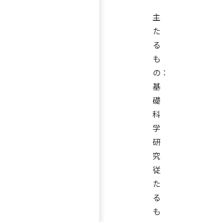
主
た
る
も
の：
基
礎
科
学
研
究
従
た
る
も