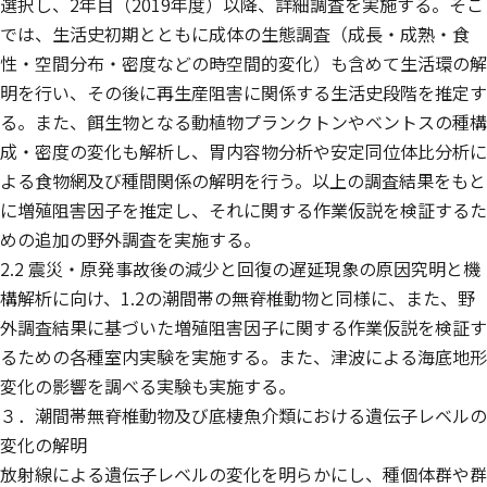
選択し、2年目（2019年度）以降、詳細調査を実施する。そこ
では、生活史初期とともに成体の生態調査（成長・成熟・食
性・空間分布・密度などの時空間的変化）も含めて生活環の解
明を行い、その後に再生産阻害に関係する生活史段階を推定す
る。また、餌生物となる動植物プランクトンやベントスの種構
成・密度の変化も解析し、胃内容物分析や安定同位体比分析に
よる食物網及び種間関係の解明を行う。以上の調査結果をもと
に増殖阻害因子を推定し、それに関する作業仮説を検証するた
めの追加の野外調査を実施する。
2.2 震災・原発事故後の減少と回復の遅延現象の原因究明と機
構解析に向け、1.2の潮間帯の無脊椎動物と同様に、また、野
外調査結果に基づいた増殖阻害因子に関する作業仮説を検証す
るための各種室内実験を実施する。また、津波による海底地形
変化の影響を調べる実験も実施する。
３．潮間帯無脊椎動物及び底棲魚介類における遺伝子レベルの
変化の解明
放射線による遺伝子レベルの変化を明らかにし、種個体群や群