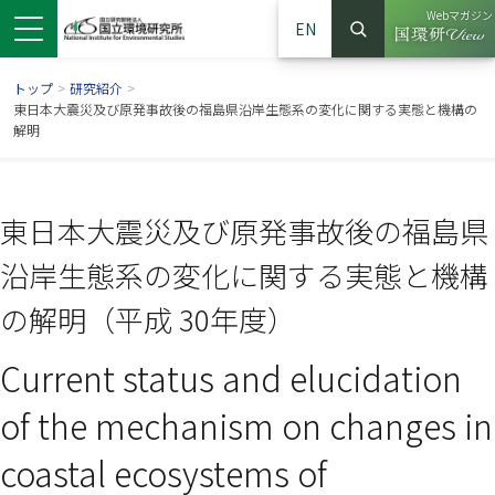
Webマガジン
EN
検索
（別ウイン
サイト内検索
トップ
>
研究紹介
>
東日本大震災及び原発事故後の福島県沿岸生態系の変化に関する実態と機構の
解明
東日本大震災及び原発事故後の福島県
沿岸生態系の変化に関する実態と機構
の解明（平成 30年度）
Current status and elucidation
ンドウで開きます）
ウインドウで開きます）
別ウインドウで開きます）
of the mechanism on changes in
coastal ecosystems of