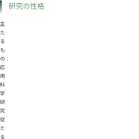
研究の性格
主
た
る
も
の：
応
用
科
学
研
究
従
た
る