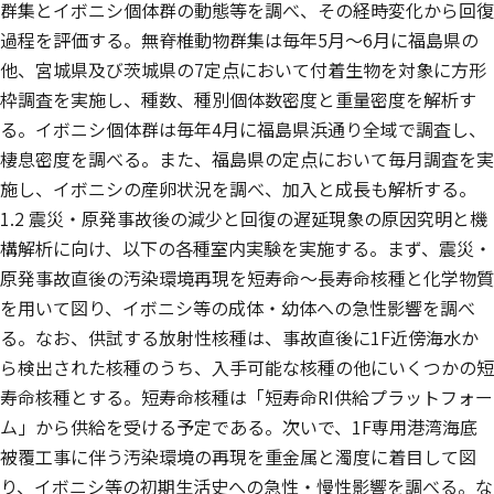
群集とイボニシ個体群の動態等を調べ、その経時変化から回復
過程を評価する。無脊椎動物群集は毎年5月〜6月に福島県の
他、宮城県及び茨城県の7定点において付着生物を対象に方形
枠調査を実施し、種数、種別個体数密度と重量密度を解析す
る。イボニシ個体群は毎年4月に福島県浜通り全域で調査し、
棲息密度を調べる。また、福島県の定点において毎月調査を実
施し、イボニシの産卵状況を調べ、加入と成長も解析する。
1.2 震災・原発事故後の減少と回復の遅延現象の原因究明と機
構解析に向け、以下の各種室内実験を実施する。まず、震災・
原発事故直後の汚染環境再現を短寿命〜長寿命核種と化学物質
を用いて図り、イボニシ等の成体・幼体への急性影響を調べ
る。なお、供試する放射性核種は、事故直後に1F近傍海水か
ら検出された核種のうち、入手可能な核種の他にいくつかの短
寿命核種とする。短寿命核種は「短寿命RI供給プラットフォー
ム」から供給を受ける予定である。次いで、1F専用港湾海底
被覆工事に伴う汚染環境の再現を重金属と濁度に着目して図
り、イボニシ等の初期生活史への急性・慢性影響を調べる。な