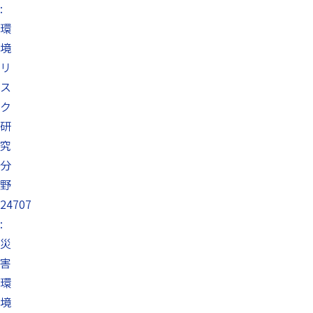
:
環
境
リ
ス
ク
研
究
分
野
24707
:
災
害
環
境