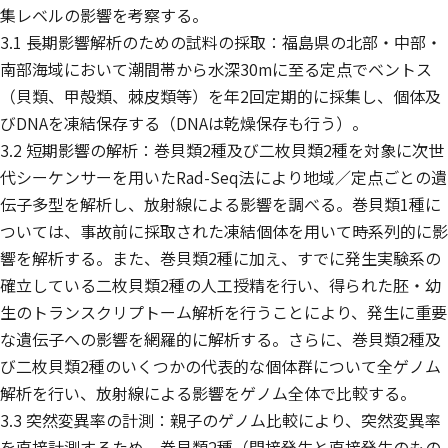
集レベルの影響を考察する。
3.1 長期影響解析のための試料の採取：福島県の北部・中部・
南部海域において潮間帯から水深30mに至る定点でベントス
（貝類、甲殻類、棘皮類等）を年2回定期的に採集し、個体及
びDNAを凍結保存する（DNAは乾燥保存も行う）。
3.2 短期影響の解析：巻貝類2種及び二枚貝類2種を対象に次世
代シーケンサーを用いたRad-Seq法により地域／定点ごとの遺
伝子多型を解析し、放射線による影響を調べる。巻貝類1種に
ついては、事故前に採取された凍結個体を用いて時系列的に影
響を解析する。また、巻貝類2種に加え、すでに発生実験系の
確立している二枚貝類2種の人工授精を行い、得られた胚・幼
生のトランスクリプトーム解析を行うことにより、発生に重要
な遺伝子への影響を網羅的に解析する。さらに、巻貝類2種及
び二枚貝類2種のいくつかの代表的な個体群について全ゲノム
解析を行い、放射線による影響をゲノム全体で比較する。
3.3 突然変異率の計測：親子のゲノム比較により、突然変異率
を直接計測するため、巻貝類2種（間接発生と直接発生のもの