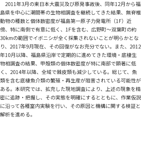
2011年3月の東日本大震災及び原発事故後、同年12月から福
島県を中心に潮間帯の生物相調査を継続してきた結果、無脊椎
動物の種数と個体数密度が福島第一原子力発電所（1F）近
傍、特に南側で有意に低く、1Fを含む、広野町〜双葉町の約
30kmの範囲でイボニシが全く採集されないことが明らかとな
り、2017年9月現在、その回復がなお充分でない。また、2012
年10月以降、福島県沿岸で定期的に進めてきた環境・底棲生
物相調査の結果、甲殻類の個体数密度が特に南部で顕著に低
く、2014年以降、全域で棘皮類も減少している。総じて、魚
類を含む底棲魚介類の繁殖・再生産が阻害されている可能性が
ある。本研究では、拡充した現地調査により、上述の現象を精
密に追跡・把握し、その実態を明確にするとともに、作業仮説
に沿って各種室内実験を行い、その原因と機構に関する検証と
解析を進める。