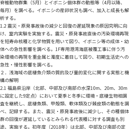
脊椎動物群集（5月）とイボニシ個体群の動態等（4月以降、
毎月）を調べる。イボニシの産卵状況も調べ、加入と成長も解
析する。
1.2 震災・原発事故後の減少と回復の遅延現象の原因究明に向
け、室内実験を実施する。震災・原発事故直後の汚染環境再現
を短寿命核種と化学物質を用いて図り、イボニシ等の成体・幼
体への急性影響を調べる。1F専用港湾海底被覆工事に伴う汚
染環境の再現を重金属と濁度に着目して図り、初期生活史への
急性・慢性影響を調べる。
２．浅海域の底棲魚介類の質的及び量的変化に関する実態と機
構の解明
2.1 福島県沿岸（北部、中部及び南部の水深10m、20m、30m
に設定した9定点）において夏季と冬季に環境・底棲生物相調
査を継続し、底棲魚類、甲殻類、軟体類及び棘皮類の動態を調
べ、記録する。また、震災・原発事故後に減少し、その種個体
群の回復が遅延しているとみられる代表種に対する調査も別
途、実施する。初年度（2018年）は北部、中部及び南部の定