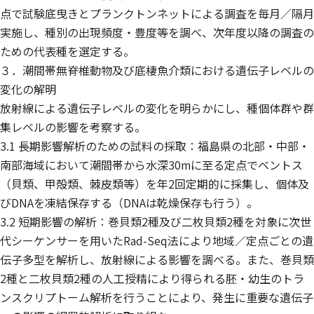
点で試験底曳きとプランクトンネットによる調査を毎月／隔月
実施し、種別の出現頻度・豊度等を調べ、次年度以降の調査の
ための代表種を選定する。
３．潮間帯無脊椎動物及び底棲魚介類における遺伝子レベルの
変化の解明
放射線による遺伝子レベルの変化を明らかにし、種個体群や群
集レベルの影響を考察する。
3.1 長期影響解析のための試料の採取：福島県の北部・中部・
南部海域において潮間帯から水深30mに至る定点でベントス
（貝類、甲殻類、棘皮類等）を年2回定期的に採集し、個体及
びDNAを凍結保存する（DNAは乾燥保存も行う）。
3.2 短期影響の解析：巻貝類2種及び二枚貝類2種を対象に次世
代シーケンサーを用いたRad-Seq法により地域／定点ごとの遺
伝子多型を解析し、放射線による影響を調べる。また、巻貝類
2種と二枚貝類2種の人工授精により得られる胚・幼生のトラ
ンスクリプトーム解析を行うことにより、発生に重要な遺伝子