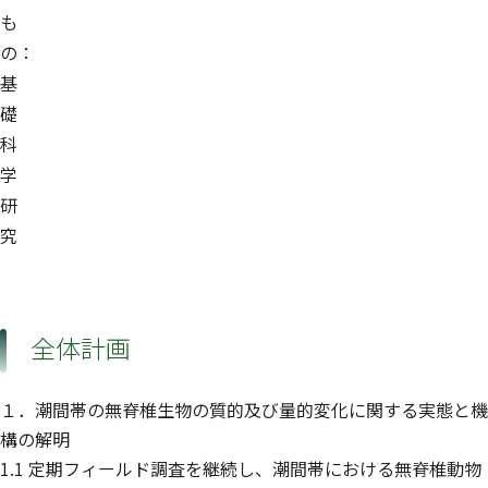
も
の：
基
礎
科
学
研
究
全体計画
１．潮間帯の無脊椎生物の質的及び量的変化に関する実態と機
構の解明
1.1 定期フィールド調査を継続し、潮間帯における無脊椎動物