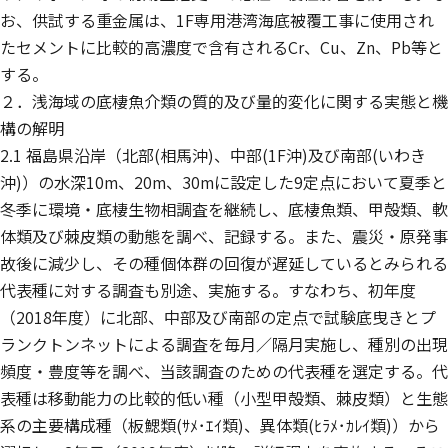
お、供試する重金属は、1F専用港湾海底被覆工事に使用され
たセメントに比較的高濃度で含有されるCr、Cu、Zn、Pb等と
する。
２．浅海域の底棲魚介類の質的及び量的変化に関する実態と機
構の解明
2.1 福島県沿岸（北部(相馬沖)、中部(1F沖)及び南部(いわき
沖)）の水深10m、20m、30mに設定した9定点において夏季と
冬季に環境・底棲生物相調査を継続し、底棲魚類、甲殻類、軟
体類及び棘皮類の動態を調べ、記録する。また、震災・原発事
故後に減少し、その種個体群の回復が遅延しているとみられる
代表種に対する調査も別途、実施する。すなわち、初年度
（2018年度）に北部、中部及び南部の定点で試験底曳きとプ
ランクトンネットによる調査を毎月／隔月実施し、種別の出現
頻度・豊度等を調べ、当該調査のための代表種を選定する。代
表種は移動能力の比較的低い種（小型甲殻類、棘皮類）と生態
系の主要構成種（板鰓類(ｻﾒ･ｴｲ類)、異体類(ﾋﾗﾒ･ｶﾚｲ類)）から