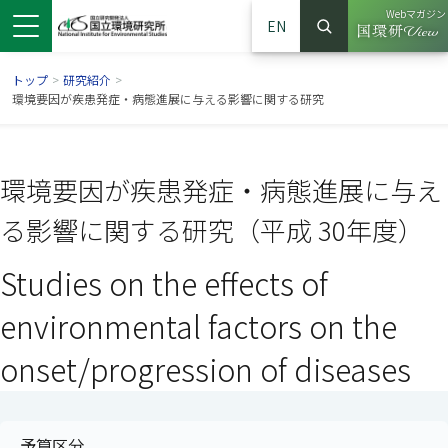
Webマガジン
EN
検索
（別ウイン
サイト内検索
トップ
>
研究紹介
>
環境要因が疾患発症・病態進展に与える影響に関する研究
環境要因が疾患発症・病態進展に与え
る影響に関する研究（平成 30年度）
Studies on the effects of
environmental factors on the
ンドウで開きます）
ウインドウで開きます）
別ウインドウで開きます）
onset/progression of diseases
予算区分