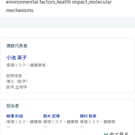
environmental factors,health impact,molecular
mechanisms
課題代表者
小池 英子
環境リスク・健康領域
副領域長
博士（医学）
医学,生物学
担当者
柳澤 利枝
鈴木 武博
岡村 和幸
環境リスク・健康領
環境リスク・健康領
環境リスク・健康領
域
域
域
全て見る