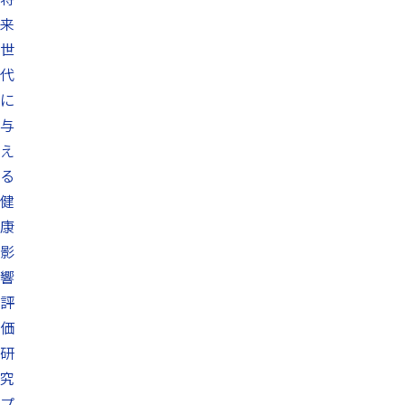
来
世
代
に
与
え
る
健
康
影
響
評
価
研
究
プ