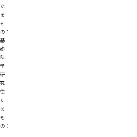
た
る
も
の：
基
礎
科
学
研
究
従
た
る
も
の：