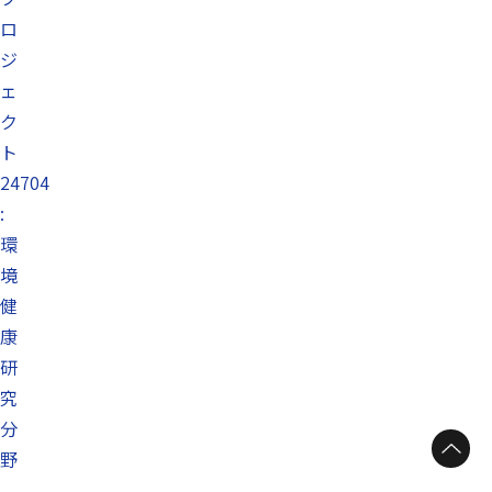
ロ
ジ
ェ
ク
ト
24704
:
環
境
健
康
研
究
分
ページトップへ
野