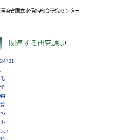
環境省国立水俣病総合研究センター
関連する研究課題
24721
:
化
学
物
質
の
小
児・
将