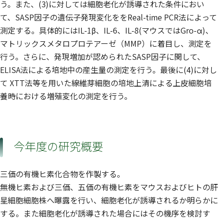
う。また、(3)に対しては細胞老化が誘導された条件におい
て、SASP因子の遺伝子発現変化ををReal-time PCR法によって
測定する。具体的にはIL-1β、IL-6、IL-8(マウスではGro-α)、
マトリックスメタロプロテアーゼ（MMP）に着目し、測定を
行う。さらに、発現増加が認められたSASP因子に関して、
ELISA法による培地中の産生量の測定を行う。最後に(4)に対し
て XTT法等を用いた線維芽細胞の培地上清による上皮細胞培
養時における増殖変化の測定を行う。
今年度の研究概要
三価の有機ヒ素化合物を作製する。
無機ヒ素および三価、五価の有機ヒ素をマウスおよびヒトの肝
星細胞細胞株へ曝露を行い、細胞老化が誘導されるか明らかに
する。また細胞老化が誘導された場合にはその機序を検討す