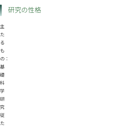
研究の性格
主
た
る
も
の：
基
礎
科
学
研
究
従
た