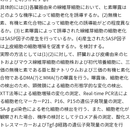
具体的には(1)各臓器由来の線維芽細胞において、ヒ素曝露は
どのような機序によって細胞老化を誘導するか。(2)無機ヒ
素、有機ヒ素化合物によって細胞老化の誘導能がどの程度異な
るか。(3)ヒ素曝露によって誘導された線維芽細胞の細胞老化
はSASP因子の産生を行っているか。(4)産生されたSASP因子
は上皮細胞の細胞増殖を促進するか。を検討する。
実際の方法としては(1)(2)に対して、肝臓および皮膚由来のヒ
トおよびマウス線維芽細胞の細胞株および初代培養細胞に、三
価の無機ヒ素である亜ヒ酸ナトリウムおよび三価の有機ヒ素化
合物であるDMA(?)とMMA(?)の曝露を行う。曝露後、細胞老化
の検出のため、顕微鏡による細胞の形態学的な変化の検出、
XTT法等による細胞増殖の変化の測定、Real-time PCR法によ
る細胞老化マーカーP21、P16、P15の遺伝子発現量の測定、
SA-β gal染色による老化細胞の検出を行う、また、細胞老化が
観察された場合、機序の検討としてテロメア長の測定、酸化ス
トレスマーカーおよびTgf-β経路の遺伝子発現量の測定を行