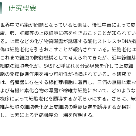
研究概要
世界中で汚染が問題となっているヒ素は、慢性中毒によって皮
膚、肺、肝臓等の上皮細胞に癌を引きおこすことが知られてい
る。ヒ素などの化学物質曝露が誘導する酸化ストレスやDNA損
傷は細胞老化を引きおこすことが報告されている。細胞老化は
これまで細胞の防御機構として考えられてきたが、近年線維芽
細胞の細胞老化が、SASPと呼ばれる分泌現象を介して上皮細
胞の発癌促進作用を持つ可能性が指摘されている。本研究で
は、各臓器に存在する線維芽細胞に着目し、三価の無機ヒ素お
よび有機ヒ素化合物の曝露が線維芽細胞において、どのような
機序によって細胞老化を誘導するか明らかにする。さらに、線
維芽細胞の細胞老化が上皮細胞の発癌促進を誘導するか検討
し、ヒ素による発癌機序の一端を解明する。