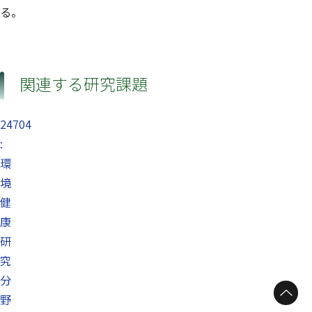
る。
関連する研究課題
24704
:
環
境
健
康
研
究
分
野