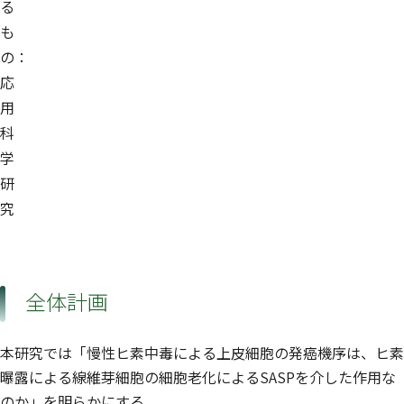
る
も
の：
応
用
科
学
研
究
全体計画
本研究では「慢性ヒ素中毒による上皮細胞の発癌機序は、ヒ素
曝露による線維芽細胞の細胞老化によるSASPを介した作用な
のか」を明らかにする。