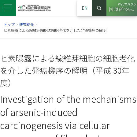
Webマガジン
EN
検索
（別ウイン
サイト内検索
トップ
>
研究紹介
>
ヒ素曝露による線維芽細胞の細胞老化を介した発癌機序の解明
ヒ素曝露による線維芽細胞の細胞老化
を介した発癌機序の解明（平成 30年
度）
Investigation of the mechanisms
ンドウで開きます）
ウインドウで開きます）
別ウインドウで開きます）
of arsenic-induced
carcinogenesis via cellular