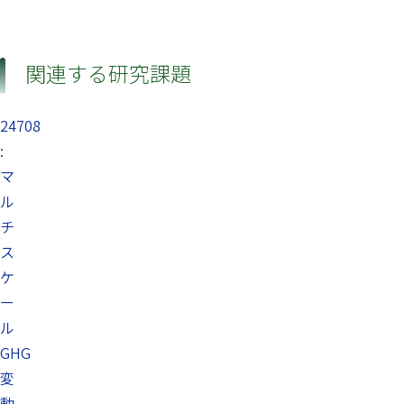
関連する研究課題
24708
:
マ
ル
チ
ス
ケ
ー
ル
GHG
変
動