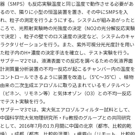
器（SMPS）も反応実験温度と同じ温度で動作させる必要があ
るので、隣りに小型の恒温装置を置き、その中にSMPSを入
れ、粒子の測定を行うようにする。システムが組みあがったと
ころで、光照射実験時の光強度の決定（NO2の光分解反応実験
で決定）、粒子の壁でのロス速度の決定など、システムのキャ
ラクタリゼーションを行う。また、紫外可視分光光度計を用い
た粒子内のH+濃度の決定手法を確立し、テスト実験を行う。
サブテーマ2では、液滴表面での反応を調べるための気液界面
計測質量分析装置の不均一反応が起こるチャンバー内の温度を
コントロールできるように装置を改造し（5℃〜35℃）、植物
由来の二次生成エアロゾルに取り込まれているモノテルペン
（ピネン、リモネン等）と気体オゾン（O3）との不均一反応
でテスト実験を行う。
サブテーマ3では、実大気エアロゾルフィルター試料として、
中国科学院大気物理研究所・Fu教授のグループとの共同研究
として、2016年7月の1カ月間に中国の北京（都市、比較的乾
燥）・成都（都市、比較的湿潤）・峨眉山（リモート、比較的