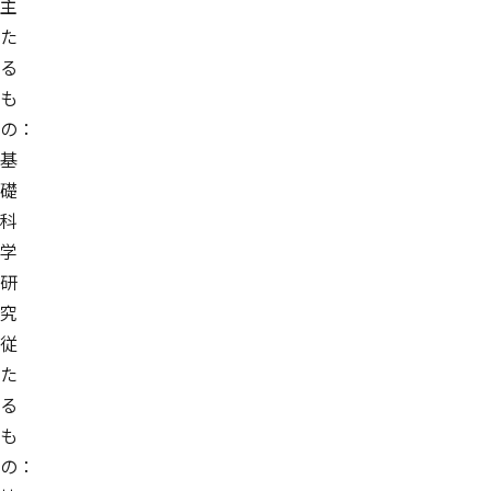
主
た
る
も
の：
基
礎
科
学
研
究
従
た
る
も
の：