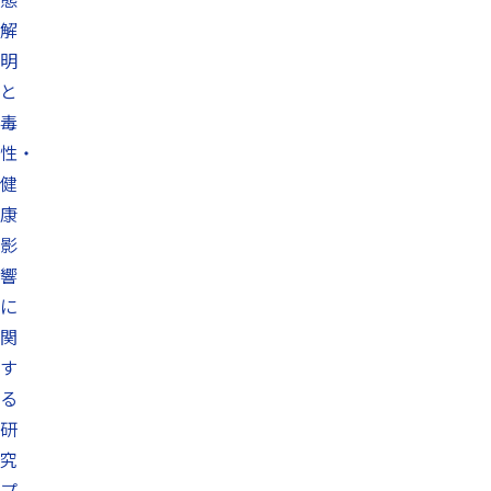
解
明
と
毒
性・
健
康
影
響
に
関
す
る
研
究
プ