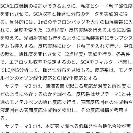
SOA生成機構の検証ができるように、温度とシード粒子酸性度
を変化させて、SOA収率と揮発性分布のデータを実験的に得
る。具体的には、1m3のテフロンバッグを大型の恒温装置に入
れて、温度を変えた（3点程度）反応実験を行えるように設備
を整える。光照射実験も行えるように恒温装置内にランプシス
テムも導入する。反応実験にはシード粒子を入れて行い、中性
の時と、酸性度を変化させて（2点程度）実験を行う。各条件
で、エアロゾル収率を決定するのと、SOAをフィルター捕集し
てLC/MS分析して、揮発性分布を見積もる。反応系は、モノテ
ルペンのオゾン酸化反応とOH酸化反応とする。
サブテーマ2では、液滴表面で起こる反応が温度と酸性度に
どのように依存するのかを調べる。反応系はサブテーマ1と共
通のモノテルペンの酸化反応で行う。表面反応固有の生成物や
液滴固有の表面反応生成物を検出し、その反応機構を考察す
る。
サブテーマ3では、本研究で調べる低揮発性有機化合物が実