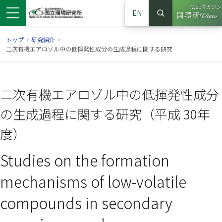
Webマガジン
EN
検索
（別ウイン
サイト内検索
トップ
>
研究紹介
>
二次有機エアロゾル中の低揮発性成分の生成過程に関する研究
二次有機エアロゾル中の低揮発性成分
の生成過程に関する研究（平成 30年
度）
Studies on the formation
ンドウで開きます）
ウインドウで開きます）
別ウインドウで開きます）
mechanisms of low-volatile
compounds in secondary