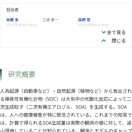
担当者
佐藤 圭
江波 進一
森野 悠
地域環境保全領域
地域環境保全領域
全て見る
閉じる
研究概要
人為起源（自動車など）・自然起源（植物など）から放出され
る揮発性有機化合物（VOC）は大気中の光酸化反応によって二
次生成粒子（二次有機エアロゾル、SOA）を生成する。SOA
は、人への健康被害が特に懸念されている。これまでの知見で
は、計算で得られるSOA生成量は実際の観測の値に対して、過
小評価していることが知られている。観測とモデルのギャップ