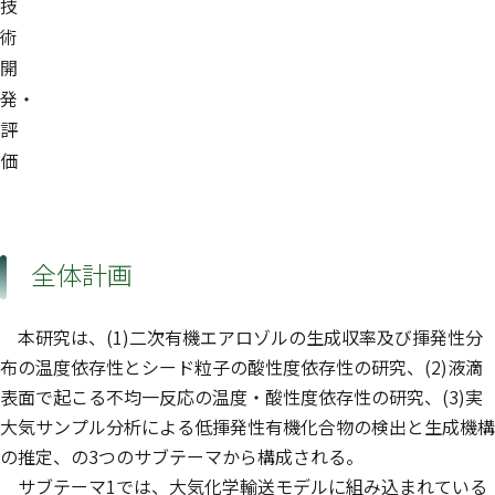
技
術
開
発・
評
価
全体計画
本研究は、(1)二次有機エアロゾルの生成収率及び揮発性分
布の温度依存性とシード粒子の酸性度依存性の研究、(2)液滴
表面で起こる不均一反応の温度・酸性度依存性の研究、(3)実
大気サンプル分析による低揮発性有機化合物の検出と生成機構
の推定、の3つのサブテーマから構成される。
サブテーマ1では、大気化学輸送モデルに組み込まれている