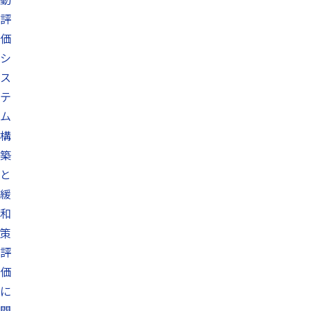
評
価
シ
ス
テ
ム
構
築
と
緩
和
策
評
価
に
関