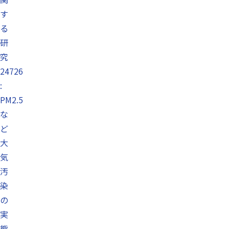
す
る
研
究
24726
:
PM2.5
な
ど
大
気
汚
染
の
実
態