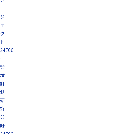
ロ
ジ
ェ
ク
ト
24706
:
環
境
計
測
研
究
分
野
24702