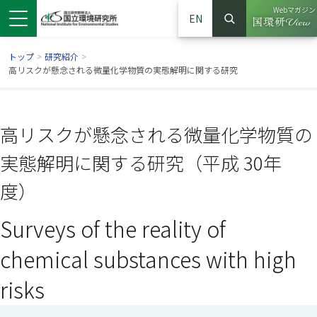
Webマガジン
EN
検索
（別ウイン
サイト内検索
トップ
>
研究紹介
>
高リスクが懸念される微量化学物質の実態解明に関する研究
高リスクが懸念される微量化学物質の
実態解明に関する研究（平成 30年
度）
Surveys of the reality of
ンドウで開きます）
ウインドウで開きます）
別ウインドウで開きます）
chemical substances with high
risks