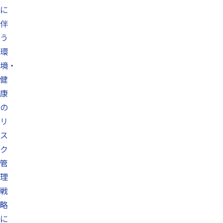
に
伴
う
環
境・
健
康
の
リ
ス
ク
管
理
戦
略
に