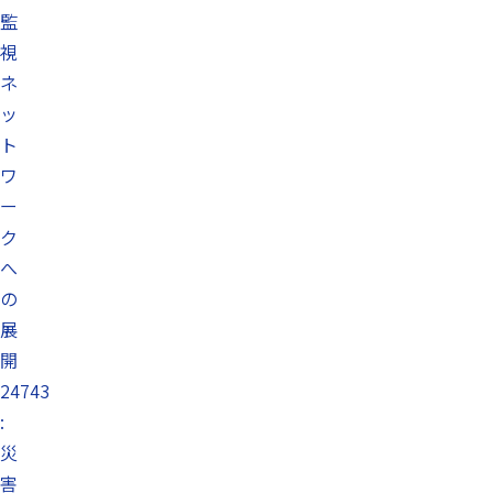
監
視
ネ
ッ
ト
ワ
ー
ク
へ
の
展
開
24743
:
災
害