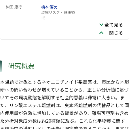
柴田 康行
橋本 俊次
環境リスク・健康領
域
全て見る
閉じる
研究概要
本課題で対象とするネオニコチノイド系農薬は、市民から地環
研への問い合わせが増えていることから、正しい分析値に基づ
いてその環境動態を解明する社会的意義は非常に大きい。ま
た、リン酸エステル難燃剤は、臭素系難燃剤の代替品として国
内使用量が急激に増加している背景があり、難燃可塑剤も含め
た分析対象成分数は約20種類に及ぶ。これら化学物質に関す
る環境中の濃度レベルの報告は限定的であることから、まずは