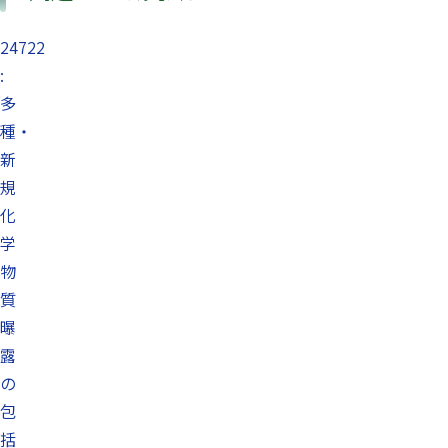
24722
:
多
種・
新
規
化
学
物
質
曝
露
の
包
括