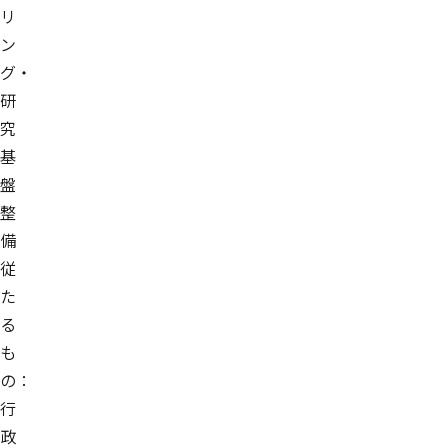
リ
ン
グ・
研
究
基
盤
整
備
従
た
る
も
の：
行
政