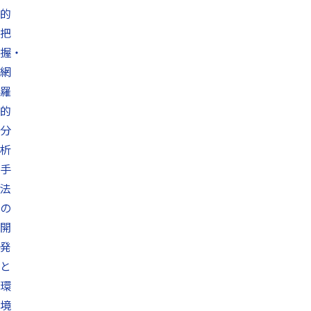
的
把
握・
網
羅
的
分
析
手
法
の
開
発
と
環
境