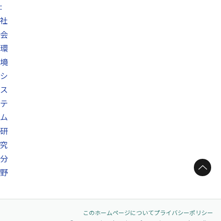
:
社
会
環
境
シ
ス
テ
ム
研
究
分
ページトップへ
野
このホームページについて
プライバシーポリシー