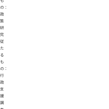
も
の：
政
策
研
究
従
た
る
も
の：
行
政
支
援
調