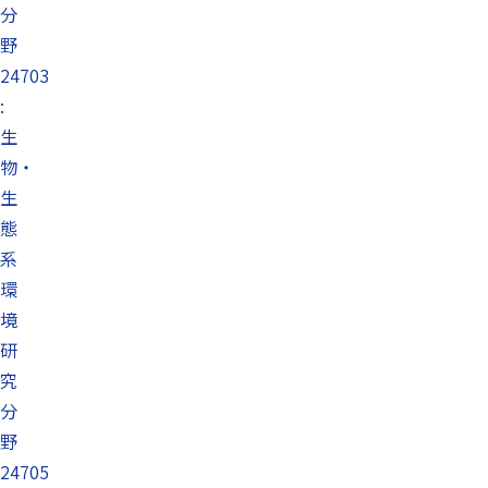
分
野
24703
:
生
物・
生
態
系
環
境
研
究
分
野
24705