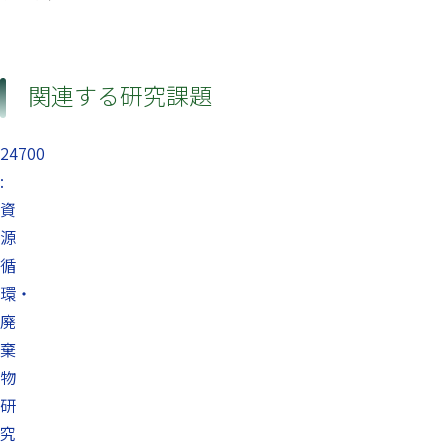
関連する研究課題
24700
:
資
源
循
環・
廃
棄
物
研
究