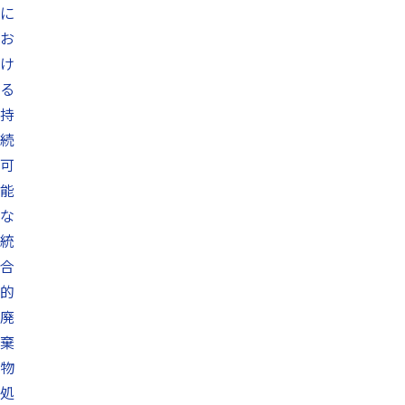
に
お
け
る
持
続
可
能
な
統
合
的
廃
棄
物
処