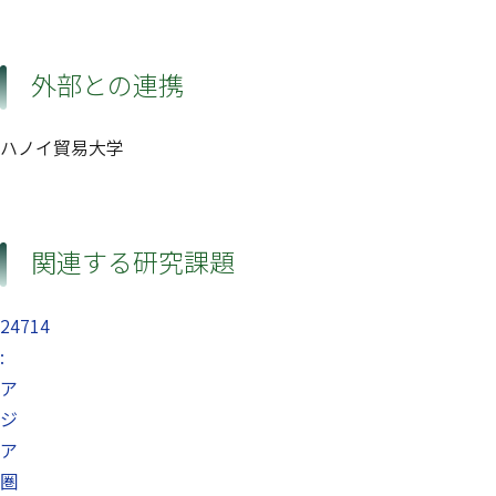
外部との連携
ハノイ貿易大学
関連する研究課題
24714
:
ア
ジ
ア
圏