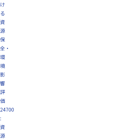
け
る
資
源
保
全・
環
境
影
響
評
価
24700
:
資
源