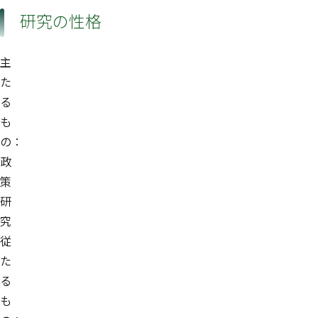
研究の性格
主
た
る
も
の：
政
策
研
究
従
た
る
も