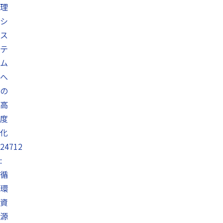
理
シ
ス
テ
ム
へ
の
高
度
化
24712
:
循
環
資
源