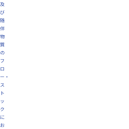
及
び
随
伴
物
質
の
フ
ロ
ー・
ス
ト
ッ
ク
に
お