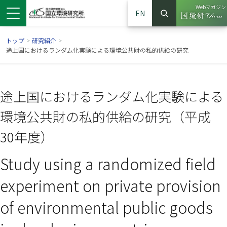
Webマガジン
EN
検索
（別ウイン
サイト内検索
トップ
>
研究紹介
>
途上国におけるランダム化実験による環境公共財の私的供給の研究
途上国におけるランダム化実験による
環境公共財の私的供給の研究（平成
30年度）
Study using a randomized field
ンドウで開きます）
ウインドウで開きます）
別ウインドウで開きます）
experiment on private provision
of environmental public goods