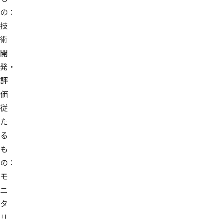
の：
技
術
開
発・
評
価
従
た
る
も
の：
モ
ニ
タ
リ