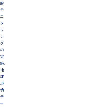
的
モ
ニ
タ
リ
ン
グ
の
実
施、
地
球
環
境
デ
ー