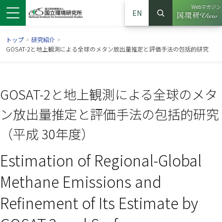
Webマガジン
EN
検索
（別ウイン
サイト内検索
トップ
>
研究紹介
>
GOSAT-2と地上観測による全球のメタン放出量推定と評価手法の包括的研究
GOSAT-2と地上観測による全球のメタ
ン放出量推定と評価手法の包括的研究
（平成 30年度）
Estimation of Regional-Global
ンドウで開きます）
ウインドウで開きます）
別ウインドウで開きます）
Methane Emissions and
Refinement of Its Estimate by