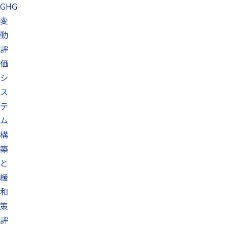
GHG
変
動
評
価
シ
ス
テ
ム
構
築
と
緩
和
策
評