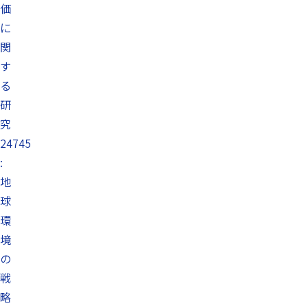
価
に
関
す
る
研
究
24745
:
地
球
環
境
の
戦
略