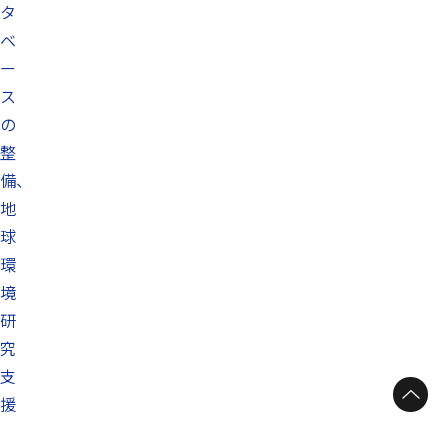
タ
ベ
ー
ス
の
整
備、
地
球
環
境
研
究
支
ページトップへ
援