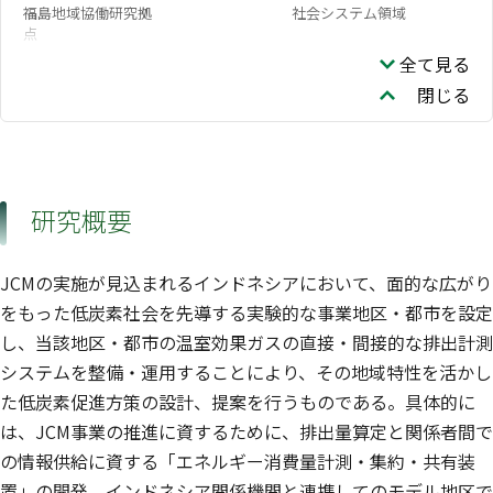
福島地域協働研究拠
社会システム領域
点
DOU YI
全て見る
閉じる
研究概要
JCMの実施が見込まれるインドネシアにおいて、面的な広がり
をもった低炭素社会を先導する実験的な事業地区・都市を設定
し、当該地区・都市の温室効果ガスの直接・間接的な排出計測
システムを整備・運用することにより、その地域特性を活かし
た低炭素促進方策の設計、提案を行うものである。具体的に
は、JCM事業の推進に資するために、排出量算定と関係者間で
の情報供給に資する「エネルギー消費量計測・集約・共有装
置」の開発、インドネシア関係機関と連携してのモデル地区で