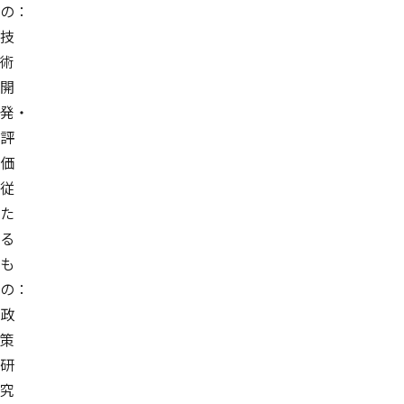
の：
技
術
開
発・
評
価
従
た
る
も
の：
政
策
研
究