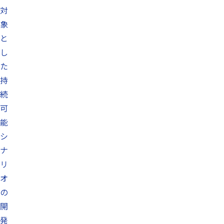
対
象
と
し
た
持
続
可
能
シ
ナ
リ
オ
の
開
発