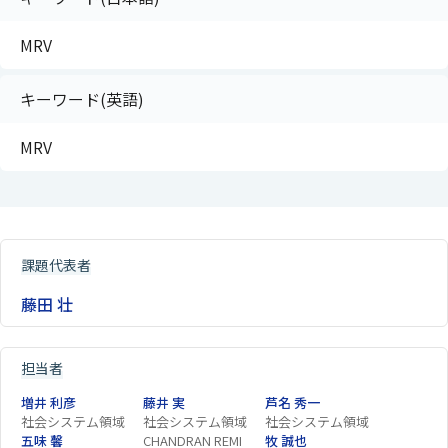
MRV
キーワード(英語)
MRV
課題代表者
藤田 壮
担当者
増井 利彦
藤井 実
芦名 秀一
社会システム領域
社会システム領域
社会システム領域
五味 馨
CHANDRAN REMI
牧 誠也