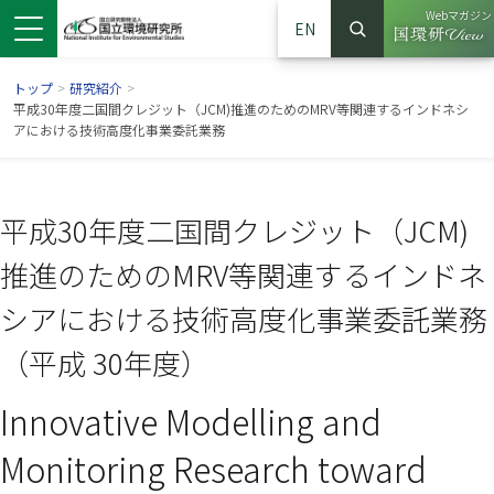
Webマガジン
EN
検索
（別ウイン
サイト内検索
トップ
>
研究紹介
>
平成30年度二国間クレジット（JCM)推進のためのMRV等関連するインドネシ
アにおける技術高度化事業委託業務
平成30年度二国間クレジット（JCM)
推進のためのMRV等関連するインドネ
シアにおける技術高度化事業委託業務
（平成 30年度）
ンドウで開きます）
ウインドウで開きます）
別ウインドウで開きます）
Innovative Modelling and
Monitoring Research toward