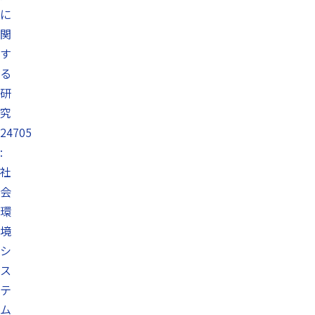
に
関
す
る
研
究
24705
:
社
会
環
境
シ
ス
テ
ム