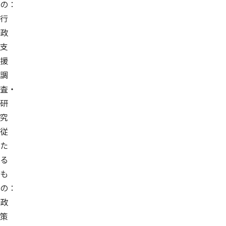
の：
行
政
支
援
調
査・
研
究
従
た
る
も
の：
政
策